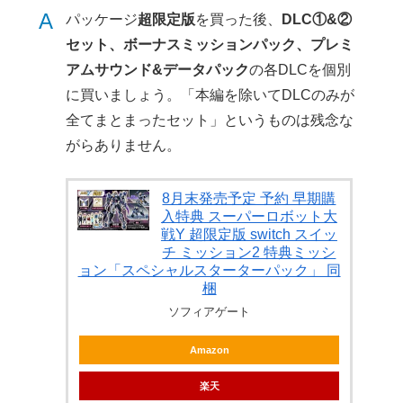
A
パッケージ
超限定版
を買った後、
DLC①&②
セット、ボーナスミッションパック、プレミ
アムサウンド&データパック
の各DLCを個別
に買いましょう。「本編を除いてDLCのみが
全てまとまったセット」というものは残念な
がらありません。
8月末発売予定 予約 早期購
入特典 スーパーロボット大
戦Y 超限定版 switch スイッ
チ ミッション2 特典ミッシ
ョン「スペシャルスターターパック」 同
梱
ソフィアゲート
Amazon
楽天