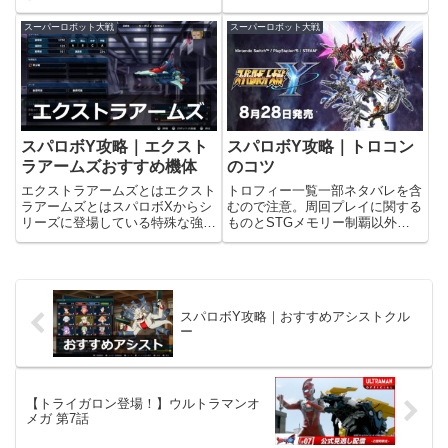
照準値＋5。機動力アップ移動力
＋1。継戦力アップ全武器のEN消
スーパーロボット大戦
スーパーロボット大戦
費10%軽減、弾数＋1。武器適性
アップ全武器の地形適性を1ラン
クアップ。武器射程...
スパロボY攻略｜エクスト
スパロボY攻略｜トロコン
ラアームズおすすめ機体
のコツ
エクストラアームズとはエクスト
トロフィー一覧一部ネタバレを含
ラアームズとはスパロボXからシ
むので注意。周回プレイに関する
リーズに登場している特殊な強化
ものとSTGメモリー制覇以外
パーツで、簡単に言うと最強武器
は、全て1周目の内に獲得可能。
の攻撃力を上げるもの。攻撃力が
Yマスター獲得条件 全てのトロ
固定値なので、改造された各作品
フィーを獲得する。2つの物語を
の主役機の最強武器に比べると攻
見届けし者獲得条件 両方の主人
撃力自体は見劣りするが、2軍
公でエンディングを迎える。一流
スパロボY攻略｜おすすめアシストクル
の...
部...
ー
【トライガロン登場！】ウルトラマンオ
メガ 第7話