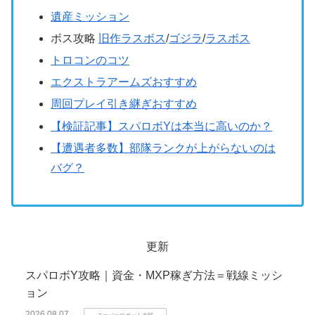
遺産ミッション
ボス攻略
旧作ラスボス
/
ゴジラ
/
ラスボス
トロコンのコツ
エクストラアームズおすすめ
周回プレイ引き継ぎおすすめ
【検証記事】スパロボYは本当に高いのか？
【遭遇者多数】部隊ランクが上がらないのは
バグ？
更新
スパロボY攻略｜資金・MXP稼ぎ方法＝戦線ミッシ
ョン
2026.08.07
スーパーロボット大戦