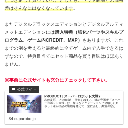
しつぎ足しで買っていったとしても、セット商品との価格
差はそんなに出なくなっています
。
またデジタルデラックスエディションとデジタルアルティ
メットエディションには
購入特典（強化パーツやスキルプ
ログラム、ゲーム内CREDIT、MXP）
もありますが、これ
までの例を考えると最終的に全てゲーム内で入手できるは
ずなので、特典目当てにセット商品を買う旨味はほぼあり
ません。
※事前に公式サイトも充分にチェックして下さい。
PRODUCT | スーパーロボット大戦Y
右は災厄、 左は破滅― 宿命を越えろ、鋼の守護者​『スーパ
ーロボット大戦』は、様々なアニメーションに登場したロ
ボット達が作品の垣根を越えて一堂に会し、共通の敵と戦
うシミュレーションRPGです。
34.suparobo.jp