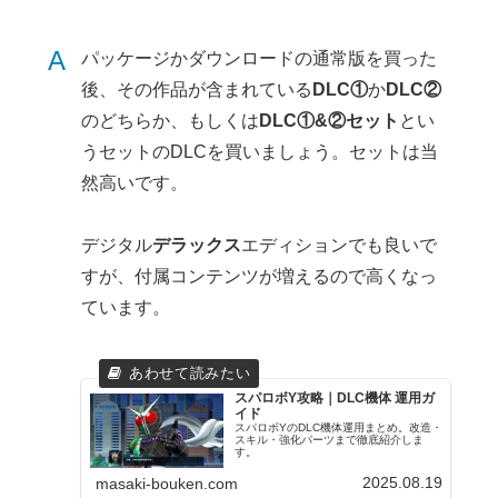
A
パッケージかダウンロードの通常版を買った
後、その作品が含まれている
DLC①
か
DLC②
のどちらか、もしくは
DLC①&②セット
とい
うセットのDLCを買いましょう。セットは当
然高いです。
デジタル
デラックス
エディションでも良いで
すが、付属コンテンツが増えるので高くなっ
ています。
スパロボY攻略｜DLC機体 運用ガ
イド
スパロボYのDLC機体運用まとめ。改造・
スキル・強化パーツまで徹底紹介しま
す。
2025.08.19
masaki-bouken.com