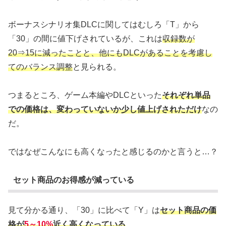
ボーナスシナリオ集DLCに関してはむしろ「T」から
「30」の間に値下げされているが、これは
収録数が
20⇒15に減ったことと、他にもDLCがあることを考慮し
てのバランス調整
と見られる。
つまるところ、ゲーム本編やDLCといった
それぞれ単品
での価格は、変わっていないか少し値上げされただけ
なの
だ。
ではなぜこんなにも高くなったと感じるのかと言うと…？
セット商品のお得感が減っている
見て分かる通り、「30」に比べて「Y」は
セット商品の価
格が
5～10%
近く高くなっている
。