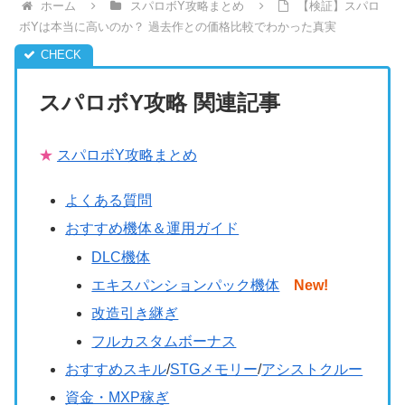
ホーム
スパロボY攻略まとめ
【検証】スパロ
ボYは本当に高いのか？ 過去作との価格比較でわかった真実
スパロボY攻略 関連記事
★
スパロボY攻略まとめ
よくある質問
おすすめ機体＆運用ガイド
DLC機体
エキスパンションパック機体
New!
改造引き継ぎ
フルカスタムボーナス
おすすめスキル
/
STGメモリー
/
アシストクルー
資金・MXP稼ぎ