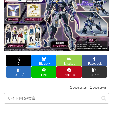
X
Bluesky
Misskey
Facebook
はてブ
LINE
Pinterest
コピー
2025.08.15
2025.09.08