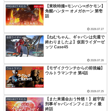
【東映特撮×モンハン×ポケモン】
PROJECT R.E.D.
角醒ハンター オメガホーン 第壱
話
2026.07.27
【ねむちゃん、ギャバンは先週で
仮面ライダー
終わりましたよ】仮面ライダーゼ
ッツ Case45
2026.07.26
【モザイクウンチからの前後編】
ウルトラマン
ウルトラマンテオ 第4話
2026.07.25
【また来週会おう怜慈！】超宇宙
PROJECT R.E.D.
刑事ギャバンインフィニティ 最
終話