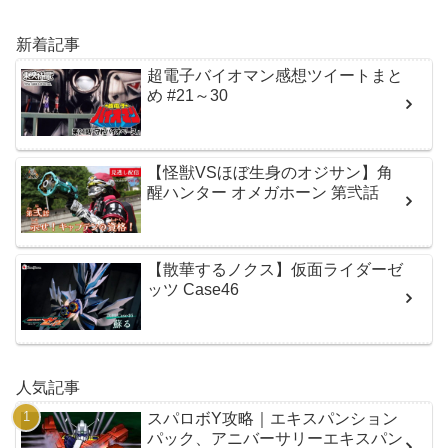
新着記事
超電子バイオマン感想ツイートまと
め #21～30
【怪獣VSほぼ生身のオジサン】角
醒ハンター オメガホーン 第弐話
【散華するノクス】仮面ライダーゼ
ッツ Case46
人気記事
スパロボY攻略｜エキスパンション
パック、アニバーサリーエキスパン