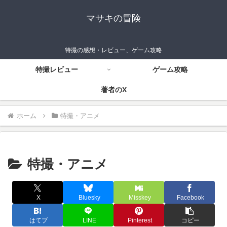
マサキの冒険
特撮の感想・レビュー、ゲーム攻略
特撮レビュー
ゲーム攻略
著者のX
ホーム
特撮・アニメ
特撮・アニメ
X
Bluesky
Misskey
Facebook
はてブ
LINE
Pinterest
コピー