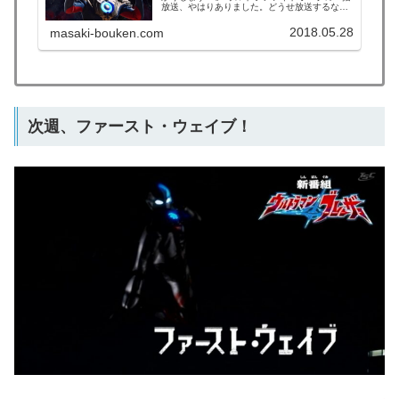
放送、やはりありました。どうせ放送するな
ら、劇場版の分割放送をやった直後にやれと言
いたい(苦笑)尺に収まらなかったらしく、警備隊
2018.05.28
masaki-bouken.com
入りを断るシーンはCM明けに回され、ジードが
レイバトスを倒すシ...
次週、ファースト・ウェイブ！