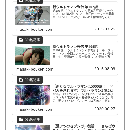
新ウルトラマン列伝 第107話
第107話 「ウルトラマンX 第2話 可能性のかた
まり」Xの第2話ですよ。今回はアーマー初装着
回。UNVERってのが、Xioの上部組織なんだ。
UNVERとは、「Ultimate Noxious event
VersusEarth Ranger（究極の有害事象に対抗す
る地球レンジャ...
2015.07.25
masaki-bouken.com
新ウルトラマン列伝 第109話
第109話 「ウルトラマンX 第4話 オール・フォ
ー・ワン」今回はスペースマスケッティの登場
回です。冒頭から、坂本監督らしい演出が炸裂
です(笑)アスナ隊員可愛いな？今回の敵は、ザラ
ブ星人とベムスター。宇宙人がスパークドール
ズの怪獣を操っていて…って内容だと、なんか
2015.08.09
masaki-bouken.com
ギンガみたいだな...
【新たなウルトラマンは5000歳！ ヤ
バみを感じます】ウルトラマンZ 第2話
第2話「戦士の心得」 感想ネロンガ今回の敵は
ネロンガ！電気を食べる怪獣ということで、電
気で動いているセブンガーには天敵とも言える
怪獣です。その特徴である透明化能力を、ユカ
の発明品で無力化するというあたりは非常に従
2020.06.27
masaki-bouken.com
来のウルトラシリーズっぽくてよかったです。
電界放出弾、どこから発射す...
【激アツのセブンガー復活！ さらばウ