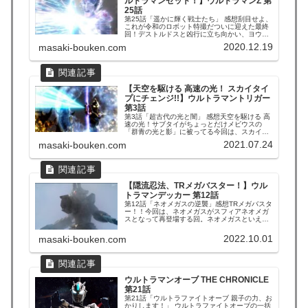
ルトラマンゼット！】ウルトラマンZ 第
25話
第25話「遥かに輝く戦士たち」 感想刮目せよ、
これが令和のロボット特撮だついに迎えた最終
回！デストルドスと凶行に立ち向かい、ヨウコ
を救い出すために総力戦を仕掛けるストレイジ
2020.12.19
masaki-bouken.com
の面々！切羽詰まった状況ということで、ハル
キがキングジョーに、隊長がウインダムに乗っ
て出撃するというイレギュ...
【天空を駆ける 高速の光！ スカイタイ
プにチェンジ!!】ウルトラマントリガー
第3話
第3話「超古代の光と闇」 感想天空を駆ける 高
速の光！サブタイがちょっとだけメビウスの
「群青の光と影」に被ってる今回は、スカイタ
イプの登場回！これでトリガーの全3タイプが出
2021.07.24
masaki-bouken.com
揃いました。スカイタイプへのタイプチェンジ
も、パワータイプと同じで、一旦色が変わった
後に模様全部が変わる演出...
【隠流忍法、TRメガバスター！】ウル
トラマンデッカー 第12話
第12話「ネオメガスの逆襲」感想TRメガバスタ
ー！！今回は、ネオメガスがスフィアネオメガ
スとなって再登場する回。ネオメガスといえば
カイザキ副隊長なんですが、第10話のことはア
バンで映像が使われたくらいで今回はほぼ脇役
2022.10.01
masaki-bouken.com
(笑)TPU一般隊員に発破かける姿はカッコよかっ
たけども。 今回...
ウルトラマンオーブ THE CHRONICLE
第21話
第21話「ウルトラファイトオーブ 親子の力、お
かりします！」 ウルトラファイトオーブの一括