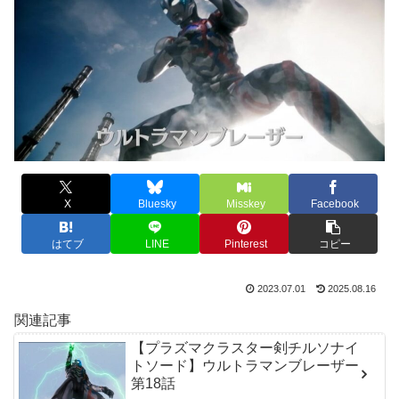
X
Bluesky
Misskey
Facebook
はてブ
LINE
Pinterest
コピー
2023.07.01
2025.08.16
関連記事
【プラズマクラスター剣チルソナイ
トソード】ウルトラマンブレーザー
第18話