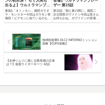
ンの初対決！ セミ人間も
登場】ウルトラマンブレー
出るよ】ウルトラマンブレ
ザー 第15話
ーザー 第9話
第9話「オトノホシ」感想ガラダ
第15話「朝と夜の間に」感想二
マ・モンスター今回はガラモン登
次元怪獣ガヴァドン今回は皆さん
場回！ピグモンに似ているのもあ
お待ちかね、ガヴァドンの登場
ってまぁまぁメジャーな怪獣なガ
回！「ウルトラマン」での登場以
ラモンですが、ウルトラマンと戦
来57年ぶりとなる再登場で、シ
うのは（スピンオフ等を除けば）
リーズの中でも記念すべき回にな
TVシリーズの1エピソードとして
りました。子供たちと小さな怪獣
は今回が初めて。つまり今日は...
が絡むストーリーの場合、レーザ
地球防衛軍6 DLC2 INFERNOミッション
ー...
攻略【EDF6攻略】
【女神ツムリに感じる既視感の正体
は？】仮面ライダーギーツ 42話