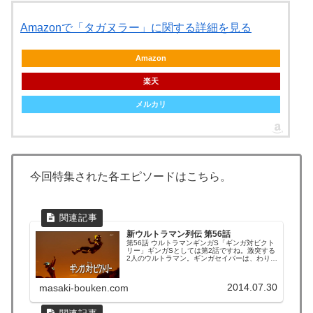
Amazonで「タガヌラー」に関する詳細を見る
Amazon
楽天
メルカリ
今回特集された各エピソードはこちら。
新ウルトラマン列伝 第56話
第56話 ウルトラマンギンガS「ギンガ対ビクト
リー」ギンガSとしては第2話ですね。激突する
2人のウルトラマン。ギンガセイバーは、わりと
活躍するよね。まぁ、ギンガスパークランスが
商品化された今となっては、もう期待出来ない
けど(苦笑)2話なのに、早くもカラータイマー点
2014.07.30
masaki-bouken.com
滅しちゃったよ。...