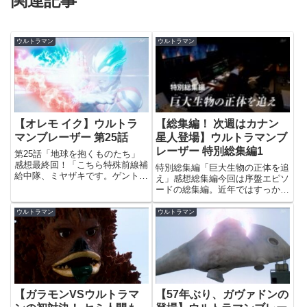
関連記事
ウルトラマン
ウルトラマン
【オレモ イク】ウルトラ
【総集編！ 次週はカナン
マンブレーザー 第25話
星人登場】ウルトラマンブ
レーザー 特別総集編1
第25話「地球を抱くものたち」
感想最終回！「こちら特殊前線補
特別総集編「巨大生物の正体を追
給中隊、ミヤザキです。ゲント隊
え」感想総集編今回は序盤エピソ
長んとこのアースガロンが一大事
ードの総集編。近年ではすっかり
だってんで、飛んできました
お馴染みですね。こういう総集編
よ！」って言ってるセリフの声、
ではだいたい、メインキャラクタ
ウルトラマン
ウルトラマン
田口監督じゃない？(笑) という
ーか、防衛チームのメンバーか、
わけで、最終回！いや～、ついに
神の視点を持つナレーターさんに
終...
よって追加のナレーションが行
わ...
【ガラモンVSウルトラマ
【57年ぶり、ガヴァドンの