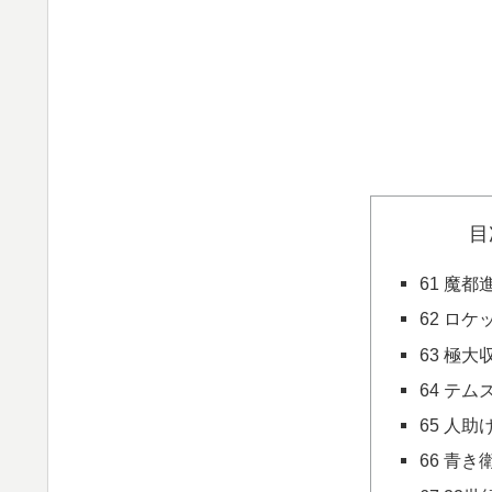
目
61 魔都
62 ロ
63 極大
64 テ
65 人
66 青き