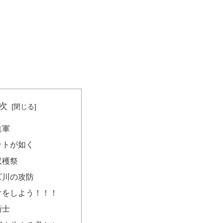
次
進軍
ケットが如く
収穫祭
ムズ川の攻防
助けをしよう！！！
衛士