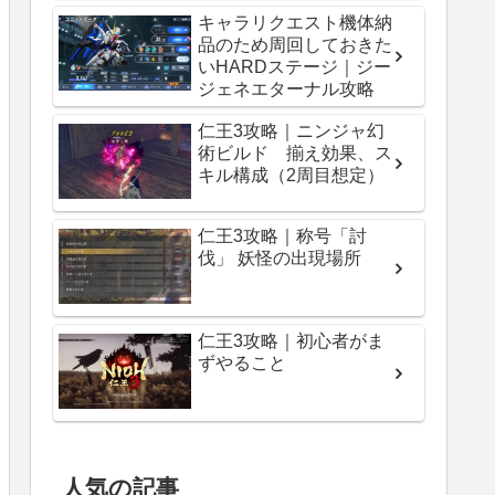
キャラリクエスト機体納
品のため周回しておきた
いHARDステージ｜ジー
ジェネエターナル攻略
仁王3攻略｜ニンジャ幻
術ビルド 揃え効果、ス
キル構成（2周目想定）
仁王3攻略｜称号「討
伐」 妖怪の出現場所
仁王3攻略｜初心者がま
ずやること
人気の記事