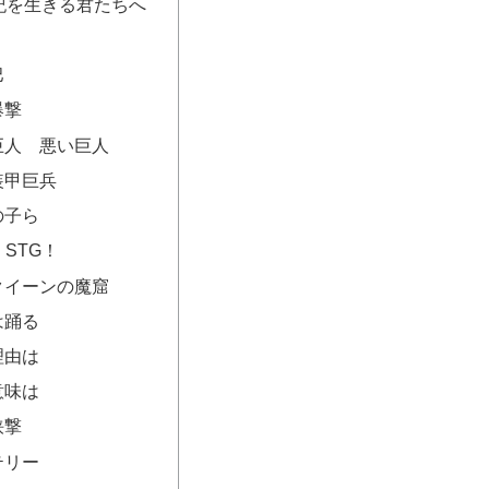
2世紀を生きる君たちへ
巴
爆撃
い巨人 悪い巨人
装甲巨兵
の子ら
！STG！
スクイーンの魔窟
は踊る
理由は
意味は
挟撃
テリー