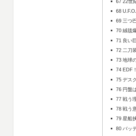
67 2
68 U.F.O.
69 三つ
70 絨毯
71 良
72 二刀
73 地球
74 EDF
75 デ
76 円盤
77 戦う
78 戦う
79 星船
80 バッ