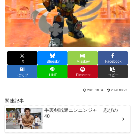
X
Bluesky
Misskey
Facebook
はてブ
LINE
Pinterest
コピー
2015.10.04
2020.09.23
関連記事
手裏剣戦隊ニンニンジャー 忍びの
40