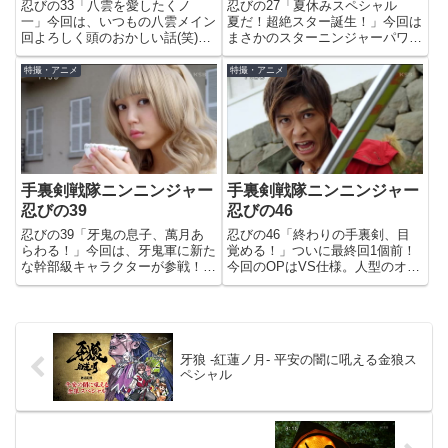
忍びの33「八雲を愛したくノ
忍びの27「夏休みスペシャル
一」今回は、いつもの八雲メイン
夏だ！超絶スター誕生！」今回は
回よろしく頭のおかしい話(笑)
まさかのスターニンジャーパワー
「なんで他人を守る！」「イーズ
アップと、キンジにとっていろい
ィーな質問だな。仲間を守るのは
ろと大事そうなエピソード…父と
特撮・アニメ
特撮・アニメ
当たり前だろう！」牙鬼軍団お庭
兄の宿敵、オオカミオトコと対峙
番五人衆の最後の一人、くノ一の
するキンジ。父はジュンジ・タキ
スズメバチから問われ、こう答え
ガワ、兄はレイジ・タキガワと
る...
い...
手裏剣戦隊ニンニンジャー
手裏剣戦隊ニンニンジャー
忍びの39
忍びの46
忍びの39「牙鬼の息子、萬月あ
忍びの46「終わりの手裏剣、目
らわる！」今回は、牙鬼軍に新た
覚める！」ついに最終回1個前！
な幹部級キャラクターが参戦！そ
今回のOPはVS仕様。人型のオト
して霞のメイン回。牙鬼幻月の息
モ忍揃い踏みと、覇王トッキュウ
子、牙鬼萬月。演じるは、戦隊は
ダイオー！早く見なきゃ…8人揃
久々の出演となる置鮎龍太郎さ
っての必殺技、「オール伊賀崎流
ん。牙鬼幻月、いつの間に子供な
天晴忍烈斬」が炸裂するも、牙鬼
んて仕込んでたんや…(苦笑)有
幻月の力の前に歯が立たず一...
牙狼 -紅蓮ノ月- 平安の闇に吼える金狼ス
明...
ペシャル