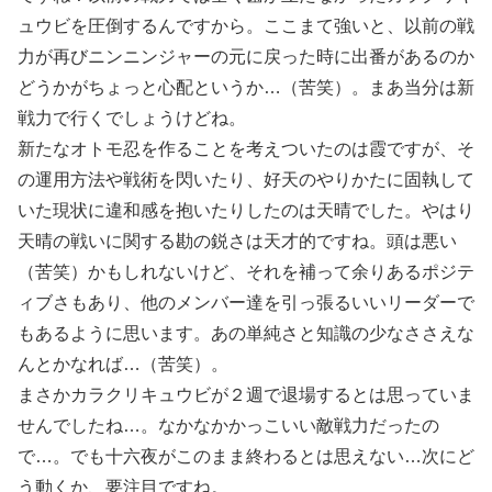
ュウビを圧倒するんですから。ここまて強いと、以前の戦
力が再びニンニンジャーの元に戻った時に出番があるのか
どうかがちょっと心配というか…（苦笑）。まあ当分は新
戦力で行くでしょうけどね。
新たなオトモ忍を作ることを考えついたのは霞ですが、そ
の運用方法や戦術を閃いたり、好天のやりかたに固執して
いた現状に違和感を抱いたりしたのは天晴でした。やはり
天晴の戦いに関する勘の鋭さは天才的ですね。頭は悪い
（苦笑）かもしれないけど、それを補って余りあるポジテ
ィブさもあり、他のメンバー達を引っ張るいいリーダーで
もあるように思います。あの単純さと知識の少なささえな
んとかなれば…（苦笑）。
まさかカラクリキュウビが２週で退場するとは思っていま
せんでしたね…。なかなかかっこいい敵戦力だったの
で…。でも十六夜がこのまま終わるとは思えない…次にど
う動くか、要注目ですね。