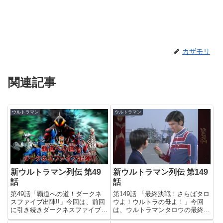
カザモリ
関連記事
ウルトラマン
ウルトラマン
新ウルトラマン列伝 第149
新ウルトラマン列伝 第49
話
話
第149話 「最終決戦！さらばタロ
第49話「覇道への道！ダークネ
ウよ！ウルトラの母よ！」今回
スファイブ出陣!!」今回は、前回
は、ウルトラマンタロウの最終回
に引き続きダークネスファイブが
を放送。というか、列伝でタロウ
大怪獣ラッシュの世界をナビゲー