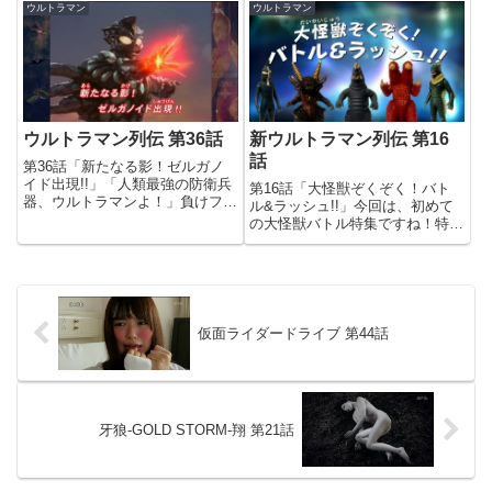
の回を再放送するのって、実はこ
ト。前回はマグマ星人とガッツ星
ウルトラマン
ウルトラマン
れが初めてじゃ…バードン3部作
人を紹介したところで放送時間が
を総集編で放送したことはあった
なくなってしまったので、今回は
けど…(苦笑)今回のナビゲー...
バルタン星人の紹介から。まさ...
ウルトラマン列伝 第36話
新ウルトラマン列伝 第16
話
第36話「新たなる影！ゼルガノ
イド出現!!」「人類最強の防衛兵
第16話「大怪獣ぞくぞく！バト
器、ウルトラマンよ！」負けフラ
ル&ラッシュ!!」今回は、初めて
グプンプンなセリフです(苦笑)と
の大怪獣バトル特集ですね！特集
いうことで今回から、ダイナ最終
は初めてですが、旧列伝で「VS
章3部作ですよ。開始早々、ブラ
ダークロプスゼロ」や「ウルトラ
ックバスターに正体を知られてし
銀河伝説」「キラー・ザ・ビート
まうアスカ。エネルギーの収...
スター」が放送されているので、
大怪獣バトル自体はそれなりに...
仮面ライダードライブ 第44話
牙狼-GOLD STORM-翔 第21話