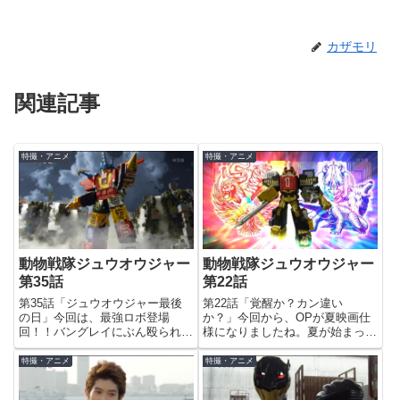
カザモリ
関連記事
特撮・アニメ
特撮・アニメ
動物戦隊ジュウオウジャー
動物戦隊ジュウオウジャー
第35話
第22話
第35話「ジュウオウジャー最後
第22話「覚醒か？カン違い
の日」今回は、最強ロボ登場
か？」今回から、OPが夏映画仕
回！！バングレイにぶん殴られて
様になりましたね。夏が始まった
崖落ちするアム。吹き替えはやっ
なって感じがします。今回は操の
ぱり下園さんなんだろうか。超上
メイン回。あらゆる物を爆弾に変
特撮・アニメ
特撮・アニメ
空からの砲撃を、キューブモグラ
える能力を持ったプレイヤーを前
で穴掘って回避する5人。直後に
に、その爆弾を感知できる能力を