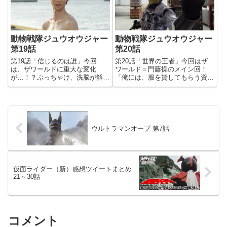
穴の中にビーム入ってるので、全
持った操が活躍する…というスト
員焼...
ーリ...
動物戦隊ジュウオウジャー
動物戦隊ジュウオウジャー
第19話
第20話
第19話「信じるのは誰」今回
第20話「世界の王者」今回はザ
は、ザワールドに重大な変化
ワールド＝門藤操のメイン回！
が…！？ぶっちゃけ、洗脳が解け
「俺には、服を貸してもらう資格
て仲間になる回(苦笑)アムちゃ
なんか…ない」前回までとのキャ
ん、それ好きやな。結構重要な回
ラとの落差ｗ「俺は、子供の頃か
なのに、敵プレイヤーは人間をボ
ら体が弱く、恥ずかしがり屋で、
ウリングのピンにして吹き飛ばす
気も弱かった」ジニス様、なんで
奴というねｗプレイヤー、ボウリ
そんな奴を選んだねんｗ「俺が、
ンゲン...
俺...
ウルトラマンオーブ 第7話
仮面ライダー（新）感想ツイートまとめ
21～30話
コメント