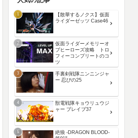
【散華するノクス】仮面
ライダーゼッツ Case46
仮面ライダーメモリーオ
ブヒーローズ攻略 トロ
フィーコンプリートのコ
ツ
手裏剣戦隊ニンニンジャ
ー 忍びの25
獣電戦隊キョウリュウジ
ャー ブレイブ37
絶狼 -DRAGON BLOOD-