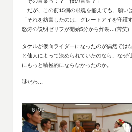
「その言葉って？ 僕の言葉？」
「だが、この前15個の眼魂を揃えても、願い
「それを妨害したのは、グレートアイを守護
怒涛の説明ゼリフが開始5分から炸裂…(苦笑)
タケルが仮面ライダーになったのが偶然では
と仙人によって決められていたのなら、なぜ仙
にもっと積極的にならなかったのか。
謎だわ…