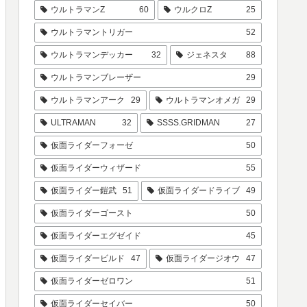
ウルトラマンZ
60
ウルクロZ
25
ウルトラマントリガー
52
ウルトラマンデッカー
32
ジェネスタ
88
ウルトラマンブレーザー
29
ウルトラマンアーク
29
ウルトラマンオメガ
29
ULTRAMAN
32
SSSS.GRIDMAN
27
仮面ライダーフォーゼ
50
仮面ライダーウィザード
55
仮面ライダー鎧武
51
仮面ライダードライブ
49
仮面ライダーゴースト
50
仮面ライダーエグゼイド
45
仮面ライダービルド
47
仮面ライダージオウ
47
仮面ライダーゼロワン
51
仮面ライダーセイバー
50