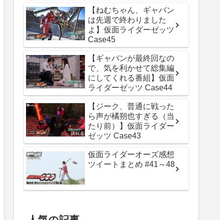
【ねむちゃん、ギャバン
は先週で終わりました
よ】仮面ライダーゼッツ
Case45
【ギャバンが最終回なの
で、気を利かせて総集編
にしてくれる番組】仮面
ライダーゼッツ Case44
【ジーク、普通に戦った
ら声が橘朔也すぎる（当
たり前）】仮面ライダー
ゼッツ Case43
仮面ライダーオーズ感想
ツイートまとめ #41～48
人気の記事