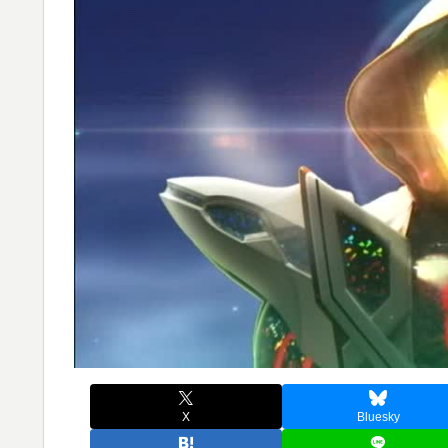
X
Bluesky