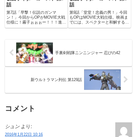
話
話
第7話「早撃！伝説のガンマ
第9話「堂堂！忠義の男！」今回
ン！」今回からOPがMOVIE大戦
もOPはMOVIE大戦仕様。映画ま
仕様に！霧子ぉぉぉー！！！進ノ
でには、スペクターと和解するの
介がマッハドライバーでデッドヒ
かな？剛とチェイス、奇跡の再
ートを使うとタイプデッドヒート
会？課長死んどるｗｗｗチェイス
になるの？そうなの？こっち見ん
と剛、ダブル変身！新たなる敵、
な。タケルとマコト、普通に幼馴
ジャベル登場。演じるは、ゲキチ
染だった。特にひねった設定で
ョッパー＝久津ケンでお馴染み...
は...
手裏剣戦隊ニンニンジャー 忍びの42
新ウルトラマン列伝 第129話
コメント
シュン
より:
2016年1月22日 10:16