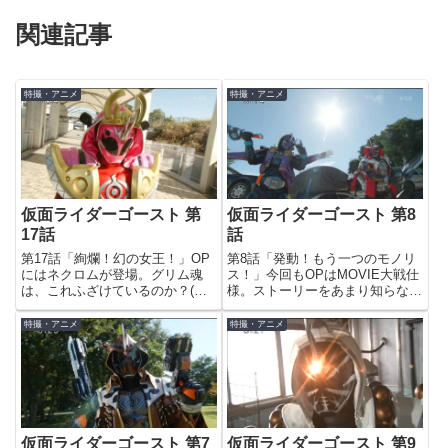
関連記事
特撮・アニメ
特撮・アニメ
仮面ライダーゴースト 第
仮面ライダーゴースト 第8
17話
話
第17話「絢爛！幻の女王！」OP
第8話「発動！もう一つのモノリ
にはネクロムが登場。グリム魂
ス！」今回もOPはMOVIE大戦仕
は、これふざけているのか？(笑)
様。ストーリーをあまり知らない
今回は、ヒミコ登場エピソード。
けど、タイムスリップものなの
ナイフ眼魔に斬り刻まれる御成。
か。2号ライダーそろい踏み。今
特撮・アニメ
特撮・アニメ
ギャグ描写でなければ即死だっ
回は前後編の後編ですよ。バット
た…(？)ナイフ眼魔の声は坂口候
クロック、ユルセンが「時間を戻
一さん。ガオレンジャーのヤバ...
してみろ」とか言うから、タイ...
仮面ライダーゴースト 第7
仮面ライダーゴースト 第9