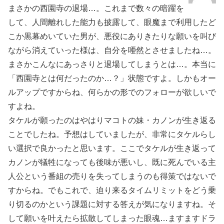
まさかの西園寺の退場…。これまで数々の暗躍を
して、人間離れした能力も披露して、眼魔まで利用したど
こか黒幕めいていた男が、悪役にありきたりな願いを叫び
ながら消えていった様は、自分を唖然とさせましたね…。
まさかこんなにあっさりと退場してしまうとは…。本当に
「西園寺とは何だったのか…？」状態ですよ。しかもオー
ルアップですからね、何らかの形でのフォローが欲しいで
すよね。
タケルが願ったのはやはりマコトの妹・カノンが生き返る
ことでしたね。予想はしていましたが、非常にタケルらし
い選択で良かったと思います。ここでタケルが生き返って
カノンが犠牲になっても後味が悪いし、既に死んでいる主
人公という番組の売りを失ってしまうのも得策ではないで
すからね。でもこれで、迫り来るタイムリミットをどう乗
り切るのかという課題に対する答えが気になりますね。そ
して願いを叶えたら拡散してしまった眼魂…ますますドラ