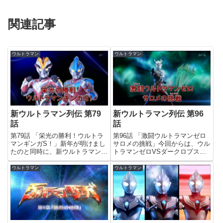
関連記事
ウルトラマン
ウルトラマン
新ウルトラマン列伝 第79
新ウルトラマン列伝 第96
話
話
第79話 「栄光の勝利！ウルトラ
第96話 「激闘ウルトラマンゼロ
マンギンガS！」新年が明けまし
サロメの挑戦」今回からは、ウル
たのと同時に、新ウルトラマン列
トラマンゼロVSダークロプスゼ
伝も7クール目がスタート。OP
ロの分割放送がスタート。ゼロが
が、ヒカルとショウの歌う「ウル
ナビゲーターだと、ウル伝見て
ウルトラマン
ウルトラマン
トラマンギンガの歌2015」にな
る！って感じになりますね。感想
りました。ウルトラマンギンガの
については以前放送された時の記
歌がついにOPになったのか...
事を…と思ったんですが、前回...