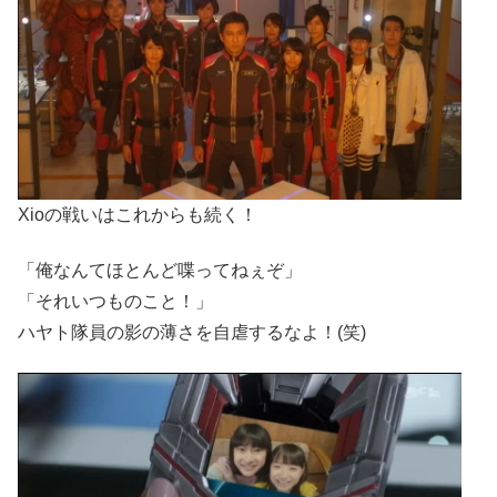
Xioの戦いはこれからも続く！
「俺なんてほとんど喋ってねぇぞ」
「それいつものこと！」
ハヤト隊員の影の薄さを自虐するなよ！(笑)