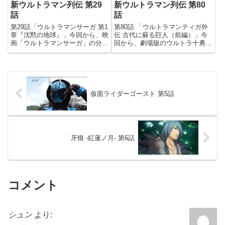
新ウルトラマン列伝 第29
新ウルトラマン列伝 第80
話
話
第29話「ウルトラマンサーガ 第1
第80話 「ウルトラマンティガ外
章『沈黙の地球』」今回から、映
伝 古代に蘇る巨人（前編）」今
画「ウルトラマンサーガ」の分割
回から、劇場版のウルトラ十勇士
放送がスタート！元々、サーガの
に向けて、平成ウルトラシリーズ
宣伝も兼ねて始まった列伝で、サ
特集。初回はウルトラマンティガ
ーガを放送する日が来るなんて、
外伝です。平成三部作のOV、ダ
誰も思ってなかったんじゃないで
イナだけ見てないから全部やって
すかねぇ。これも、ウルトラ...
ほしかったんだけど、OV放送...
仮面ライダーゴースト 第5話
牙狼 -紅蓮ノ月- 第6話
コメント
シュン
より: