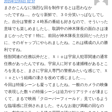
2015年12月6日 02:37
まさかこんなに強烈な回を制作するとは思わなか
ったですね…。かなり新鮮で、３０分笑いっぱなしでし
た。自分は警察２４時系の番組も好きなので、そういった
意味でも楽しめましたし、取調中の神木隊長の面白さは凄
まじかったです！特に、前回が神木隊長主役回だっただけ
に、そのギャップにやられましたね。これは構成の人の勝
利ですね。
怪獣関連の任務以外だと、Ｘｉｏは宇宙人犯罪関連の通常
任務があったんですね。宇宙人に対する逮捕権があるとこ
ろを見ると、まさに宇宙人専門の警察みたいな感じで、Ｘ
ｉｏという組織の凄さを改めて感じました…。
今回は特撮シーンも凝ってましたね。一般のカメラの映像
で表現した数々の特撮シーンは迫力やリアリティが凄まじ
くて、まるで映画「クローバーフィールド」見ているよう
な臨場感に圧倒されました。そんなお遊び満載の回なの