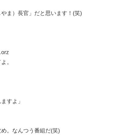
やま）長官」だと思います！(笑)
rz
てよ。
れますよ」
め。なんつう番組だ(笑)