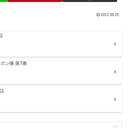
2012.08.25
話
ズン痛 第7痛
話