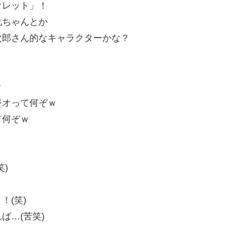
オレット」！
兄ちゃんとか
次郎さん的なキャラクターかな？
ｗ
ジオって何ぞｗ
て何ぞｗ
」
)
！(笑)
ば…(苦笑)