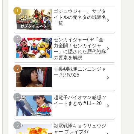
ゴジュウジャー、サブタ
イトルの元ネタの戦隊名
一覧
ゼンカイジャーOP「全
力全開！ゼンカイジャ
ー」に隠された歴代戦隊
の要素を解説
手裏剣戦隊ニンニンジャ
ー 忍びの25
超電子バイオマン感想ツ
イートまとめ #11～20
獣電戦隊キョウリュウジ
ャー ブレイブ37