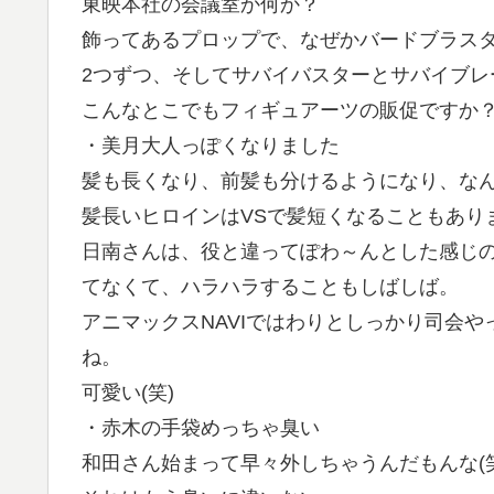
東映本社の会議室か何か？
飾ってあるプロップで、なぜかバードブラス
2つずつ、そしてサバイバスターとサバイブレ
こんなとこでもフィギュアーツの販促ですか？(
・美月大人っぽくなりました
髪も長くなり、前髪も分けるようになり、な
髪長いヒロインはVSで髪短くなることもあり
日南さんは、役と違ってぽわ～んとした感じ
てなくて、ハラハラすることもしばしば。
アニマックスNAVIではわりとしっかり司会
ね。
可愛い(笑)
・赤木の手袋めっちゃ臭い
和田さん始まって早々外しちゃうんだもんな(笑