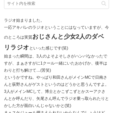
ラジオ始まりました。
一応アキバレのラジオということにはなっていますが、今
おじさんと少女2人のダベ
のところは実質
リラジオ
といった感じです(笑)
始まった瞬間は、3人のよそよそしさがハンパなかったで
すが、まぁさすがに1クール一緒にいたおかげか、後半は
わりと打ち解けて…(苦笑)
というかですね。やっぱり和田さんがメインMCで日南さ
んと荻野さんがゲストというのはどうかと思うんですよ。
3人がメインMCして、博士とかこずこずとかスーアクさ
んとか呼んだり、矢尾さん呼んでラジオ乗っ取られたりと
かした方が面白いんじゃないかと(笑)
まぁスケジュール押さえられないからなんでしょうけど