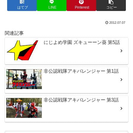
はてブ
LINE
Pinterest
コピー
2012.07.07
関連記事
にじよめ学園 ズキューーン葵 第5話
非公認戦隊アキバレンジャー 第1話
非公認戦隊アキバレンジャー 第3話