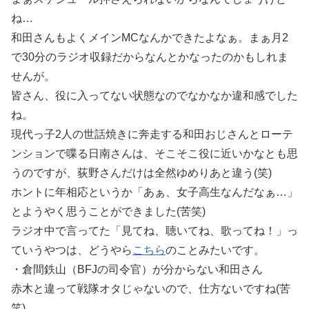
ね…
和田さんもよくメインMCなんかできたよなぁ。まぁ月2
で30分のラジオ収録だからなんとかなったのかもしれま
せんが。
皆さん、役に入ってない状態なのでなかなか違和感でした
ね。
現代っ子2人の世話焼きに奔走する和田おじさんとローテ
ンションで喋る日南さんは、そこそこ役に近いかなとも思
うのですが、荻野さんだけは全然ゆめりあと違う(笑)
ホントに年相応というか「あぁ、女子高生なんだなぁ…」
とようやく思うことができました(苦笑)
ラジオ中で言ってた「見てね、聴いてね、歌ってね！」っ
ていうやつは、どうやら
こちら
のことみたいです。
・倉間鉄山（BFJの司令官）が分からない和田さん
赤木と違って戦隊オタじゃないので、仕方ないですね(苦
笑)