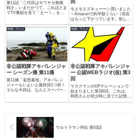
回
第11話「二代目はサワヤカ無痛
戦士」いまだかつて、これほどま
モエモエズキューーン買いました
でTV番組を見て「えー！」を連
～Amazonで約半額くらい（現在
呼したことは、今まで生きてきた
はもっと下がっています。欲しい
二十余年の人生の中でも初めての
人急げ！）に値下がっていたの
ことかもしれません。それぐら
で、「買え」という天からのお告
特撮・アニメ
特撮・アニメ
い、今回は怒涛の展開でした。各
げが聞こえました(笑)いや～やは
所で最終回までのいろんな予想を
り1/1スケールは迫力が違います
見...
なぁ。銃形態だとこんな感...
非公認戦隊アキバレンジャ
非公認戦隊アキバレンジャ
ー 公認WEBラジオ(仮) 第3
ー シーズン痛 第11痛
回
第11痛「妄想墓地」アキバレン
ジャーもいよいよ最終回1つ前！
マスクマンのOPナレーションで
そんな今回は、なんとスーパー戦
始まりました第3回目。これは、
隊シリーズが消滅してしまったと
和田さんが幼少時に見てた記憶の
ころから始まり…今回の優子コス
ある最初の戦隊がマスクマンだっ
はなんだかよく分かりませんが、
たかららしいですね。範囲的には
羊のマネするのが可愛いです(笑)
マスクマン～ジュウレンジャーだ
スーパー戦隊シリーズが、スー...
そう。ファイブマンから始まって
る私とは、少ししか被ってませ
ん...
ウルトラマン列伝 第53話