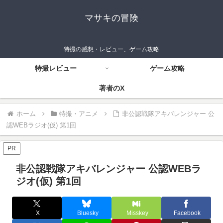
マサキの冒険
特撮の感想・レビュー、ゲーム攻略
特撮レビュー
ゲーム攻略
著者のX
ホーム
特撮・アニメ
非公認戦隊アキバレンジャー 公
認WEBラジオ(仮) 第1回
PR
非公認戦隊アキバレンジャー 公認WEBラ
ジオ(仮) 第1回
X
Bluesky
Misskey
Facebook