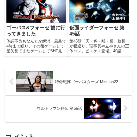
イダーメテオ」をお送りします。
ね！ それを説明してるユウキ
「この39番までの全てが完成...
は、なんだかいつもと違って頼も
し...
ゴーバス&フォーゼ 観に行
仮面ライダーフォーゼ 第
ってきました
45話
体調不良もなんとか解消（風呂で
第45話「天・秤・離・反」校長
4時まで眠り、その後ゲームして
が寝返り、理事長や立神さんの正
星矢見てまたゲームしてSHT見て
体バレ、ピスケス登場。40話台
も元気だった）したので、無事観
も後半に入りまして、いよいよ物
に行って参りました。夏休みはや
語も怒涛のうねりを迎えていま
っぱり子供連れ多いですね。まぁ
す。冒頭で誕生日を迎える賢吾。
いいことですけど。子供のうちに
そういや他のメンバーの誕生日エ
ウンとヒーローを見て、立派な...
ピソードとかなかったな。理事長
の...
特命戦隊ゴーバスターズ Mission22
ウルトラマン列伝 第56話