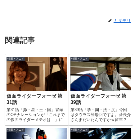
カザモリ
関連記事
特撮・アニメ
特撮・アニメ
仮面ライダーフォーゼ 第
仮面ライダーフォーゼ 第
31話
39話
第31話「昴・星・王・国」冒頭
第39話「学・園・法・度」今回
のOPナレーションが「これまで
はタウラス登場回ですよ。番長介
の仮面ライダーメテオは…」にな
さんまだいたんですかｗ留年？
ってて吹きました(笑)桧山さん、
それとも、実は初登場時は弦太朗
番組間違ってますよｗというわけ
と同じ2年生だったのか(笑)「ジ
特撮・アニメ
特撮・アニメ
で、今回と次回は新番組「仮面ラ
オ・コスモス」すごかったです