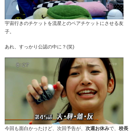
宇宙行きのチケットを流星とのペアチケットにさせる友
子。
あれ、すっかり公認の中に？(笑)
今回も面白かったけど、次回予告が、
次週お休み
で、
校長