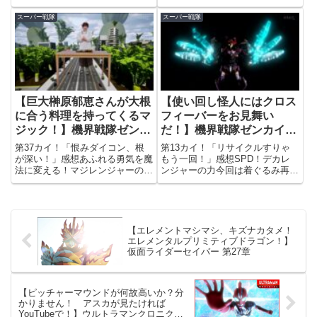
にしては超めずらしくシリアスな
でどんどん鬼が増えていく地獄の
回。完全な戦闘マシンに生まれ変
鬼ごっこをさせられるというお
スーパー戦隊
スーパー戦隊
わってしまったハカイザー・改の
話。毎話毎話、よくもまぁこんな
洗脳を解く方法が、功博士の幼少
にくだらない悪の作戦を考えつく
期からの思い出の写真を見せな
ものです(笑)でも、鬼にタッチ
が...
さ...
【巨大榊原郁恵さんが大根
【使い回し怪人にはクロス
に合う料理を持ってくるマ
フィーバーをお見舞い
ジック！】機界戦隊ゼンカ
だ！】機界戦隊ゼンカイジ
イジャー 第37カイ
ャー 第13カイ
第37カイ！「恨みダイコン、根
第13カイ！「リサイクルすりゃ
が深い！」感想あふれる勇気を魔
もう一回！」感想SPD！デカレ
法に変える！マジレンジャーの力
ンジャーの力今回は着ぐるみ再利
今回は、幼少期特有の気恥ずかし
用の回。ゴミワルド改めリサイク
さから大事な物を捨ててしまった
ルワルドが人間をクダックにリサ
少女と交流するマジーヌの前に、
イクルしてしまったため、ゼンカ
ゴミを操る能力を持ったダイコン
イジャーたちは戦えずに大苦戦。
ワルドが現れる…という回。特
さらに人間クダックそれぞれが
【エレメントマシマシ、キズナカタメ！
に...
ト...
エレメンタルプリミティブドラゴン！】
仮面ライダーセイバー 第27章
【ピッチャーマウンドが何故高いか？分
かりません！ アスカが見たければ
YouTubeで！】ウルトラマンクロニクルZ