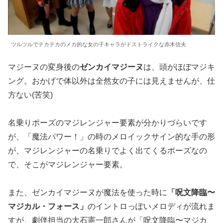
ツルツルでテカテカのメカ的な女の子キャラがドストライクな赤木信夫
マジーヌの変身後の
ゼンカイマジーヌ
は、頭がほぼマジキ
ング。おかげで体以外は全然女の子には見えませんが、仕
方ない(苦笑)
名乗りポーズのマジレンジャー要素が分かりづらいです
が、「魔法パワー！」の時のメロイックサイン的な手の形
が、マジレンジャーの名乗りでよく出てくるポーズなの
で、そこがマジレンジャー要素。
また、ゼンカイマジーヌが魔法を使った時に
「呪文降臨〜
マジカル・フォース」
のイントロっぽいメロディが流れま
すが、劇伴担当の大石憲一郎さんが「呪文降臨〜マジカ