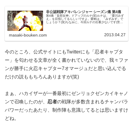
非公認戦隊アキバレンジャー シーズン痛 第4痛
第4痛「妄想女神」ドアップのルナ(笑)ルナは、「愛川みず
え」を目指してるらしいですよ。愛称は、「みずみず」で
しょうか？(笑)ちなみに、今回ルナの出番少ないです(苦笑)
優子の新しい名刺、可愛すぎる…名前が、戦隊の5色になっ
ているのが細かいですね。優子、結婚してましたーｗで
も、それは...
2013.04.27
masaki-bouken.com
今のところ、公式サイトにもTwitterにも「忍者キャプタ
ー」を匂わせる文章が全く書かれていないので、我々ファ
ンが勝手に火忍キャプター7オマージュだと思い込んでる
だけの説ももちろんありますが(笑)
まぁ、ハカイザーが一番最初にゼンリョクゼンカイキャノ
ンで召喚したのが、
忍者
の戦隊が多数含まれるチャンバラ
パワーだったあたり、制作陣も意識してるとは思いますけ
どね。