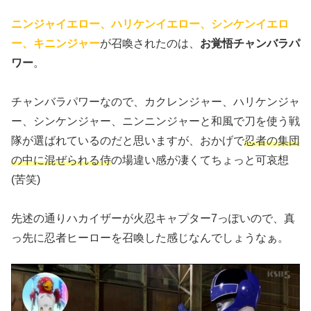
ニンジャイエロー、ハリケンイエロー、シンケンイエロ
ー、キニンジャー
が召喚されたのは、
お覚悟チャンバラパ
ワー
。
チャンバラパワーなので、カクレンジャー、ハリケンジャ
ー、シンケンジャー、ニンニンジャーと和風で刀を使う戦
隊が選ばれているのだと思いますが、おかげで
忍者の集団
の中に混ぜられる侍
の場違い感が凄くてちょっと可哀想
(苦笑)
先述の通りハカイザーが火忍キャプター7っぽいので、真
っ先に忍者ヒーローを召喚した感じなんでしょうなぁ。