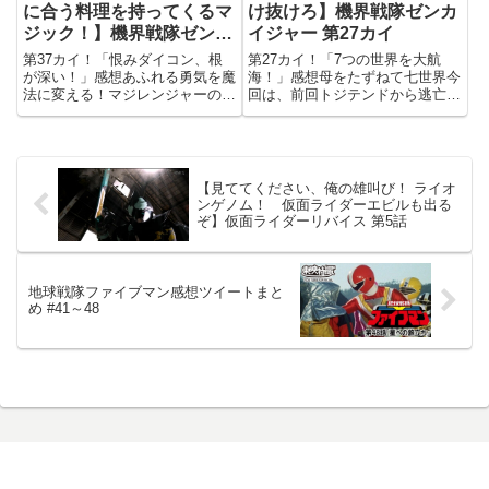
に合う料理を持ってくるマ
け抜けろ】機界戦隊ゼンカ
ジック！】機界戦隊ゼンカ
イジャー 第27カイ
イジャー 第37カイ
第37カイ！「恨みダイコン、根
第27カイ！「7つの世界を大航
が深い！」感想あふれる勇気を魔
海！」感想母をたずねて七世界今
法に変える！マジレンジャーの力
回は、前回トジテンドから逃亡し
今回は、幼少期特有の気恥ずかし
た堀江美都子を探して、並行世界
さから大事な物を捨ててしまった
を巡るお話。あらゆる並行世界に
少女と交流するマジーヌの前に、
存在するスーさん（喜多川2tom
ゴミを操る能力を持ったダイコン
さん）の並行同位体だったり面白
ワルドが現れる…という回。特
い描写はいろいろあったものの...
【見ててください、俺の雄叫び！ ライオ
に...
ンゲノム！ 仮面ライダーエビルも出る
ぞ】仮面ライダーリバイス 第5話
地球戦隊ファイブマン感想ツイートまと
め #41～48