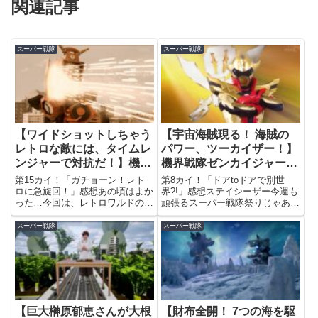
関連記事
スーパー戦隊
スーパー戦隊
【ワイドショットしちゃう
【宇宙海賊現る！ 海賊の
レトロな敵には、タイムレ
パワー、ツーカイザー！】
ンジャーで対抗だ！】機界
機界戦隊ゼンカイジャー
戦隊ゼンカイジャー 第15
第8カイ
第15カイ！「ガチョーン！レト
第8カイ！「ドアtoドアで別世
カイ
ロに急旋回！」感想あの頃はよか
界?!」感想ステイシーザー今週も
った…今回は、レトロワルドの力
頑張るスーパー戦隊祭りじゃああ
で街が昭和レトロな世界観へ変貌
ああああああ！！！（2回目）い
してしまうという話。よくもま
やはや今週も取り乱してしまっ
スーパー戦隊
スーパー戦隊
ぁ、毎回頭のおかしいヘンテコな
た。ゼンカイジャーの8話は、前
侵略作戦を考えるものだなぁ。昭
回にも増して盛り沢山の回でござ
和レトロな表現として、途中から
った。前回のラストのロボ大集
画...
合...
【巨大榊原郁恵さんが大根
【財布全開！ 7つの海を駆