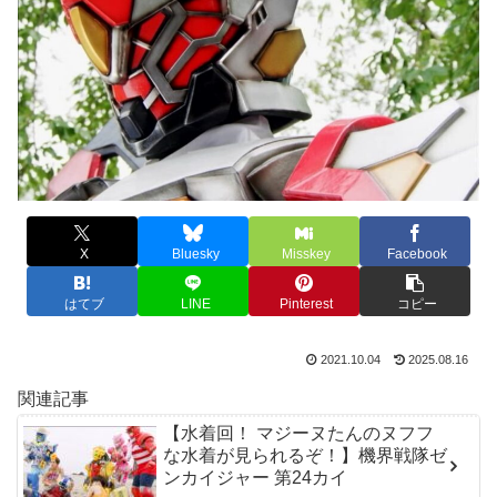
X
Bluesky
Misskey
Facebook
はてブ
LINE
Pinterest
コピー
2021.10.04
2025.08.16
関連記事
【水着回！ マジーヌたんのヌフフ
な水着が見られるぞ！】機界戦隊ゼ
ンカイジャー 第24カイ