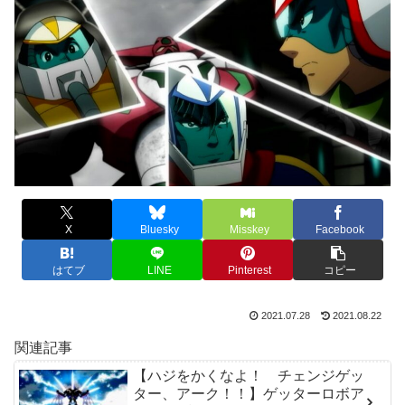
X
Bluesky
Misskey
Facebook
はてブ
LINE
Pinterest
コピー
2021.07.28
2021.08.22
関連記事
【ハジをかくなよ！ チェンジゲッ
ター、アーク！！】ゲッターロボア