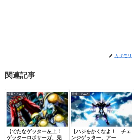
カザモリ
関連記事
特撮・アニメ
特撮・アニメ
【でたなゲッター左上！
【ハジをかくなよ！ チェ
ゲッターロボサーガ、完
ンジゲッター、アー