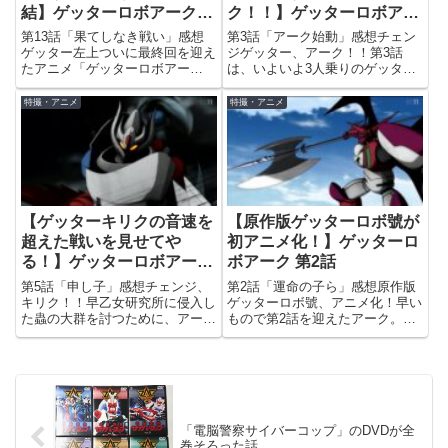
結】ゲッターロボアーク
ク！！】ゲッターロボアー
最終話
ク 第3話
第13話「果てしなき戦い」感想
第3話「アーク始動」感想チェン
ゲッター左上ついに最終回を迎え
ジゲッター、アーク！！第3話
たアニメ「ゲッターロボアー
は、いよいよ3人乗りのゲッター
ク」。一応の完結を遂げたゲッタ
アークが本格始動！ やっぱりゲ
ーロボサーガ。原作マンガの連載
ッターには3人乗らないと始まり
特撮・アニメ
特撮・アニメ
終了から実に18年後のことであ
ませんぜ！「チェンジゲッター、
った。最終回は、最後の最後にゲ
アーク！！」というゲッターロボ
ッター聖ドラゴンが現れ、原作打
伝統の合体コードにも気合が入っ
ち切...
て...
【ゲッターキリクの音速を
【原作版ゲッターロボ號が
超えた戦いを見せてや
初アニメ化！】ゲッターロ
る！】ゲッターロボアーク
ボアーク 第2話
第5話
第5話「申し子」感想チェンジ、
第2話「運命の子ら」感想原作版
キリク！！早乙女研究所に侵入し
ゲッターロボ號、アニメ化！早い
た蟲の大群を討つために、アーク
もので第2話を迎えたアーク。2
チームはゲッターキリクにチェン
話の見どころは何と言っても、原
ジする！！ というわけで、前回
作版「ゲッターロボ號」（のラス
が「アーク」というよりはほぼ
ト）が初めてアニメ化されたこ
「真ゲッターロボ」だったので、
と！「ゲッターロボ號」というア
今回はようやく「アーク」の本筋
ニメ自体はありますが、マンガと
に...
は...
「電脳警察サイバーコップ」のDVDが全
巻そろった話