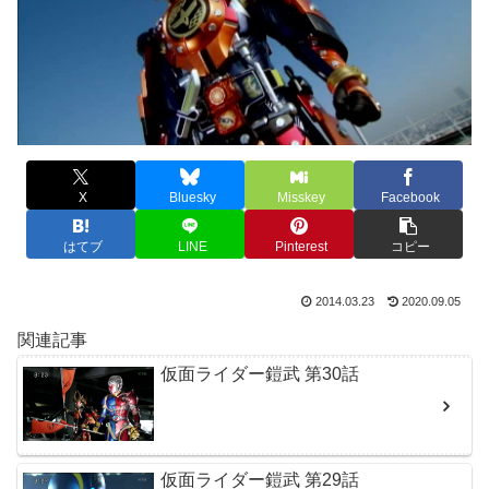
X
Bluesky
Misskey
Facebook
はてブ
LINE
Pinterest
コピー
2014.03.23
2020.09.05
関連記事
仮面ライダー鎧武 第30話
仮面ライダー鎧武 第29話