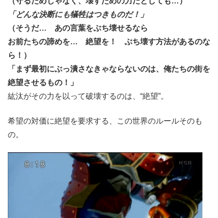
（守るためじゃなく、壊すための力だとしても…）
「どんな決断にも犠牲はつきものだ！」
（そうだ… あの言葉をぶち壊せるなら
お前たちの諦めを… 絶望を！ ぶち壊す方法があるのな
ら！）
「まず最初にぶっ潰さなきゃならないのは、俺たちの街を
絶望させるもの！」
紘汰がその力を以って破壊するのは、“絶望”。
希望の対価に絶望を要求する、この世界のルールそのも
の。