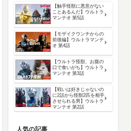
【触手怪獣に悪意がない
ことあるんだ】ウルトラ
マンテオ 第5話
【モザイクウンチからの
前後編】ウルトラマンテ
オ 第4話
【ウルトラ怪獣、お腹の
口で食いがち】ウルトラ
マンテオ 第3話
【戦いは好きじゃないの
に2話から怪獣2匹を相手
させられる男】ウルトラ
マンテオ 第2話
人気の記事