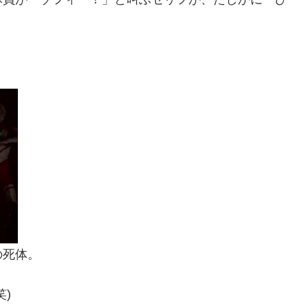
の死体。
)