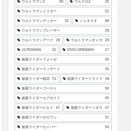
ウルトラマンZ
60
ウルクロZ
25
ウルトラマントリガー
52
ウルトラマンデッカー
32
ジェネスタ
88
ウルトラマンブレーザー
29
ウルトラマンアーク
29
ウルトラマンオメガ
29
ULTRAMAN
32
SSSS.GRIDMAN
27
仮面ライダーフォーゼ
50
仮面ライダーウィザード
55
仮面ライダー鎧武
51
仮面ライダードライブ
49
仮面ライダーゴースト
50
仮面ライダーエグゼイド
45
仮面ライダービルド
47
仮面ライダージオウ
47
仮面ライダーゼロワン
51
仮面ライダーセイバー
50