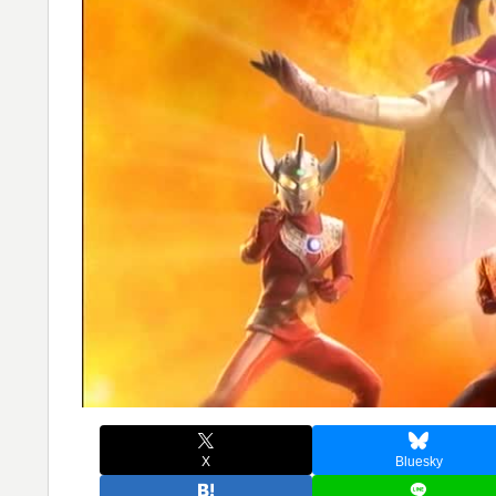
X
Bluesky