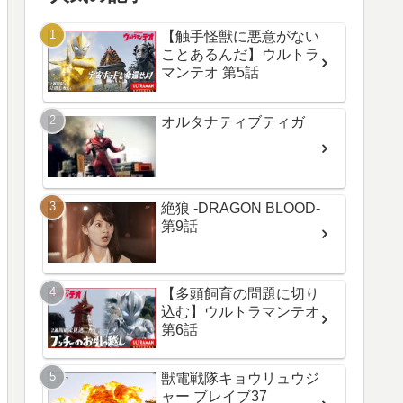
【触手怪獣に悪意がない
ことあるんだ】ウルトラ
マンテオ 第5話
オルタナティブティガ
絶狼 -DRAGON BLOOD-
第9話
【多頭飼育の問題に切り
込む】ウルトラマンテオ
第6話
獣電戦隊キョウリュウジ
ャー ブレイブ37