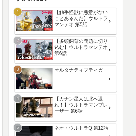
【触手怪獣に悪意がない
ことあるんだ】ウルトラ
マンテオ 第5話
【多頭飼育の問題に切り
込む】ウルトラマンテオ
第6話
オルタナティブティガ
【カナン星人は北へ還
れ！】ウルトラマンブレ
ーザー 第6話
ネオ・ウルトラQ 第12話