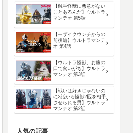
【触手怪獣に悪意がない
ことあるんだ】ウルトラ
マンテオ 第5話
【モザイクウンチからの
前後編】ウルトラマンテ
オ 第4話
【ウルトラ怪獣、お腹の
口で食いがち】ウルトラ
マンテオ 第3話
【戦いは好きじゃないの
に2話から怪獣2匹を相手
させられる男】ウルトラ
マンテオ 第2話
人気の記事