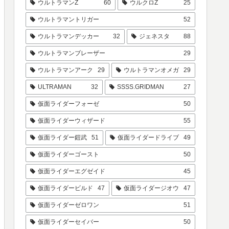
ウルトラマンZ
60
ウルクロZ
25
ウルトラマントリガー
52
ウルトラマンデッカー
32
ジェネスタ
88
ウルトラマンブレーザー
29
ウルトラマンアーク
29
ウルトラマンオメガ
29
ULTRAMAN
32
SSSS.GRIDMAN
27
仮面ライダーフォーゼ
50
仮面ライダーウィザード
55
仮面ライダー鎧武
51
仮面ライダードライブ
49
仮面ライダーゴースト
50
仮面ライダーエグゼイド
45
仮面ライダービルド
47
仮面ライダージオウ
47
仮面ライダーゼロワン
51
仮面ライダーセイバー
50