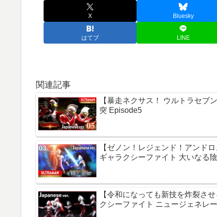
X
Bluesky
はてブ
LINE
関連記事
【暴走ネクサス！ ウルトラセブ
突 Episode5
【ゼノン！レジェンド！アンドロ
ギャラクシーファイト 大いなる陰謀 E
【令和になっても新技を炸裂させ
クシーファイト ニュージェネレーショ