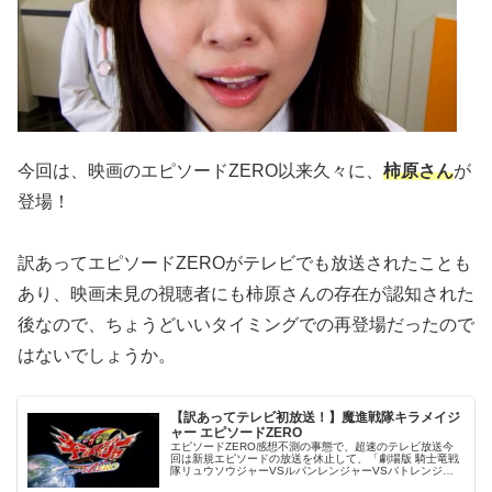
今回は、映画のエピソードZERO以来久々に、
柿原さん
が
登場！
訳あってエピソードZEROがテレビでも放送されたことも
あり、映画未見の視聴者にも柿原さんの存在が認知された
後なので、ちょうどいいタイミングでの再登場だったので
はないでしょうか。
【訳あってテレビ初放送！】魔進戦隊キラメイジ
ャー エピソードZERO
エピソードZERO感想不測の事態で、超速のテレビ放送今
回は新規エピソードの放送を休止して、「劇場版 騎士竜戦
隊リュウソウジャーVSルパンレンジャーVSパトレンジャ
ー」の同時上映作品だった『魔進戦隊キラメイジャー エピ