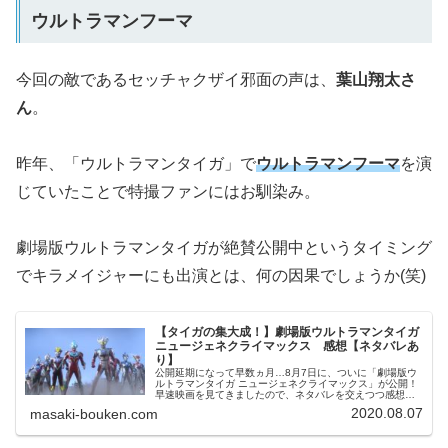
ウルトラマンフーマ
今回の敵であるセッチャクザイ邪面の声は、
葉山翔太さ
ん
。
昨年、「ウルトラマンタイガ」で
ウルトラマンフーマ
を演
じていたことで特撮ファンにはお馴染み。
劇場版ウルトラマンタイガが絶賛公開中というタイミング
でキラメイジャーにも出演とは、何の因果でしょうか(笑)
【タイガの集大成！】劇場版ウルトラマンタイガ
ニュージェネクライマックス 感想【ネタバレあ
り】
公開延期になって早数ヵ月…8月7日に、ついに「劇場版ウ
ルトラマンタイガ ニュージェネクライマックス」が公開！
早速映画を見てきましたので、ネタバレを交えつつ感想を
お送りしたいと思いますので、ご鑑賞の助けになれば幸い
2020.08.07
masaki-bouken.com
です。感想サプライズは特になし！早速ですが、この映画
にサプライズの要...