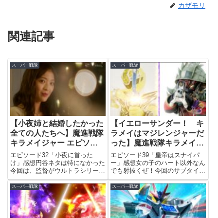
カザモリ
関連記事
スーパー戦隊
スーパー戦隊
【小夜姉と結婚したかった
【イエローサンダー！ キ
全ての人たちへ】魔進戦隊
ラメイはマジレンジャーだ
キラメイジャー エピソー
った】魔進戦隊キラメイジ
ド32
ャー エピソード39
エピソード32「小夜に首った
エピソード39「皇帝はスナイパ
け」感想円谷ネタは特になかった
ー」感想女の子のハート以外なん
今回は、監督がウルトラシリーズ
でも射抜くぜ！今回のサブタイの
でお馴染みの田口清隆監督で、脚
元ネタは？今回のサブタイトルの
本が円谷特撮が大好きな荒川さん
元ネタは、おそらく「恋人はスナ
スーパー戦隊
スーパー戦隊
なので、ウルトラネタがいっぱい
イパー」。配給が東映で、元々の
出ないかなーと期待していたんで
ドラマ版がテレビ朝日製作なの
すが、特に何もなかったです
で、おそらく間違いないでしょ
(笑)...
う。...