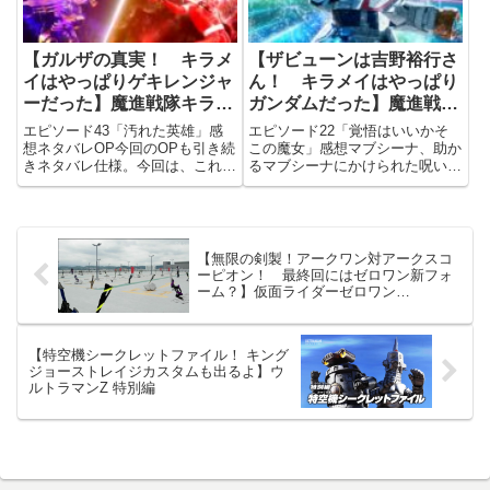
【ガルザの真実！ キラメ
【ザビューンは吉野裕行さ
イはやっぱりゲキレンジャ
ん！ キラメイはやっぱり
ーだった】魔進戦隊キラメ
ガンダムだった】魔進戦隊
イジャー エピソード43
キラメイジャー エピソー
エピソード43「汚れた英雄」感
エピソード22「覚悟はいいかそ
ド22
想ネタバレOP今回のOPも引き続
この魔女」感想マブシーナ、助か
きネタバレ仕様。今回は、これと
るマブシーナにかけられた呪いを
いって特筆するべきことは無し。
解くため、あらゆる呪いを解く能
せいぜい、瀬奈のウエディングド
力を持つアクアキラメイストーン
レスがあったことくらい。せめ
の復活が必要…アクアキラメイス
て、もうちょっとアップで見せて
トーンを復活させるためには、ヌ
くれたら…瀬奈のウエディング
マージョの体液が必要…という
【無限の剣製！アークワン対アークスコ
ド...
こ...
ーピオン！ 最終回にはゼロワン新フォ
ーム？】仮面ライダーゼロワン
EPISODE #44
【特空機シークレットファイル！ キング
ジョーストレイジカスタムも出るよ】ウ
ルトラマンZ 特別編