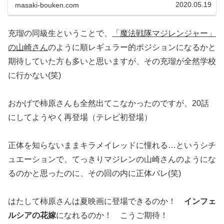
ソードZERO』を放送！不測の事態故の采配だったとは思
2020.05.19
masaki-bouken.com
いますが、...
充瑠の同級生ということで、
「魔法戦隊マジレンジャー」
の山崎さん
のように順レギュラー的ポジションになるかと
期待していた方も多いと思いますが、その充瑠が全然学校
に行かない(笑)
おかげで柿原さんも全然出てこなかったのですが、20話
にしてようやく再登場（テレビ初登場）
正体を知らないままキラメイレッドに憧れる…というシチ
ュエーションで、てっきりマジレンの山崎さんのようにな
るのかと思ったのに、その回の内に正体バレ(笑)
はたして柿原さんは夏映画に登場できるのか！
インフェ
ルシアの花嫁
になれるのか！ こうご期待！