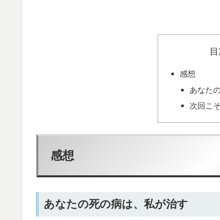
目
感想
あなた
次回こ
感想
あなたの死の病は、私が治す