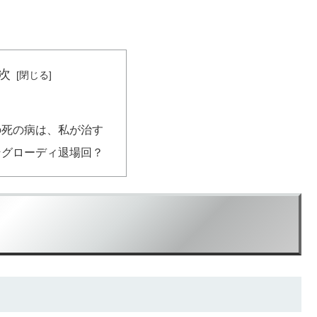
次
の死の病は、私が治す
そグローディ退場回？