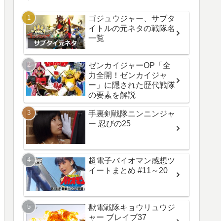
ゴジュウジャー、サブタ
イトルの元ネタの戦隊名
一覧
ゼンカイジャーOP「全
力全開！ゼンカイジャ
ー」に隠された歴代戦隊
の要素を解説
手裏剣戦隊ニンニンジャ
ー 忍びの25
超電子バイオマン感想ツ
イートまとめ #11～20
獣電戦隊キョウリュウジ
ャー ブレイブ37