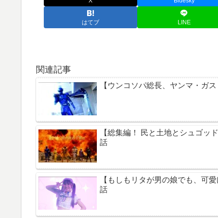
X
Bluesky
はてブ
LINE
関連記事
【ウンコソパ総長、ヤンマ・ガス
【総集編！ 民と土地とシュゴッド
話
【もしもリタが男の娘でも、可愛
話