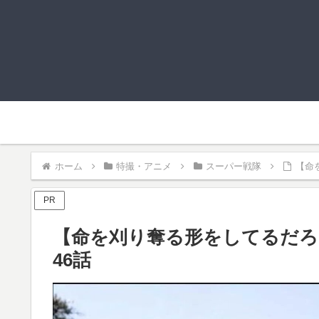
ホーム
特撮・アニメ
スーパー戦隊
【命
PR
【命を刈り奪る形をしてるだろ
46話