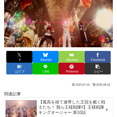
X
Bluesky
Misskey
Facebook
はてブ
LINE
Pinterest
コピー
2023.07.10
2025.08.16
関連記事
【孤高を捨て連帯した王冠を戴く戦
士たち！ 我ら王様戦隊!!】王様戦隊
キングオージャー 第10話