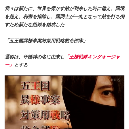
我々は新たに、世界を脅かす敵が到来した時に備え、国境
を超え、利害を排除し、国同士が一丸となって敵を打ち倒
すため新たな組織を結成した
「五王国異様事案対策用戦略救命部隊」
通称は、守護神の名に由来し
「王様戦隊キングオージャ
ー」
とする