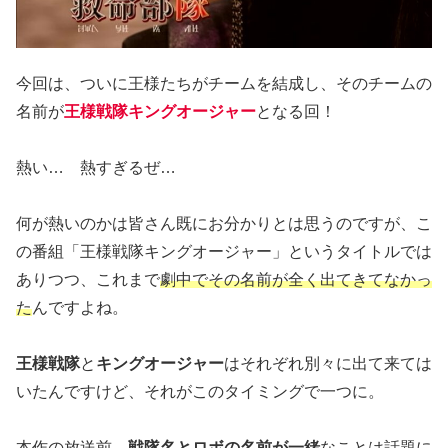
今回は、ついに王様たちがチームを結成し、そのチームの
名前が
王様戦隊キングオージャー
となる回！
熱い… 熱すぎるぜ…
何が熱いのかは皆さん既にお分かりとは思うのですが、こ
の番組「王様戦隊キングオージャー」というタイトルでは
ありつつ、これまで
劇中でその名前が全く出てきてなかっ
た
んですよね。
王様戦隊
と
キングオージャー
はそれぞれ別々に出て来ては
いたんですけど、それがこのタイミングで一つに。
本作の放送前、
戦隊名とロボの名前が一緒
なことは話題に