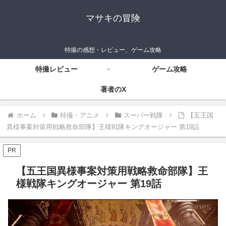
マサキの冒険
特撮の感想・レビュー、ゲーム攻略
特撮レビュー
ゲーム攻略
著者のX
ホーム
特撮・アニメ
スーパー戦隊
【五王国
異様事案対策用戦略救命部隊】王様戦隊キングオージャー 第19話
PR
【五王国異様事案対策用戦略救命部隊】王
様戦隊キングオージャー 第19話