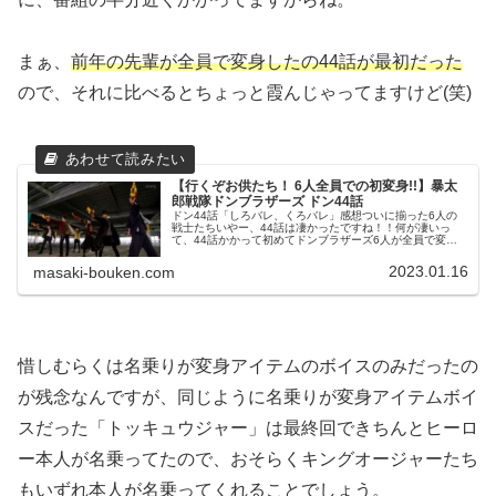
まぁ、
前年の先輩が全員で変身したの44話が最初だった
ので、それに比べるとちょっと霞んじゃってますけど(笑)
【行くぞお供たち！ 6人全員での初変身!!】暴太
郎戦隊ドンブラザーズ ドン44話
ドン44話「しろバレ、くろバレ」感想ついに揃った6人の
戦士たちいやー、44話は凄かったですね！！何が凄いっ
て、44話かかって初めてドンブラザーズ6人が全員で変身
したのに、誰も犬塚翼がイヌブラザーだったことにリアク
ションしないのが！(笑)直前まで犬塚と変身して戦っていた
2023.01.16
masaki-bouken.com
雉野も何もリ...
惜しむらくは名乗りが変身アイテムのボイスのみだったの
が残念なんですが、同じように名乗りが変身アイテムボイ
スだった「トッキュウジャー」は最終回できちんとヒーロ
ー本人が名乗ってたので、おそらくキングオージャーたち
もいずれ本人が名乗ってくれることでしょう。