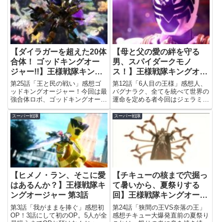
【ダイラガーを超えた20体
【母と父の愛の絆を守る
合体！ ゴッドキングオー
男、スパイダークモノ
ジャー!!】王様戦隊キング
ス！】王様戦隊キングオー
オージャー 第25話
ジャー 第12話
第25話「王と民の戦い」感想ゴ
第12話「6人目の王様」感想人、
ッドキングオージャー！今回は最
バグナラク、全てを統べて世界の
強合体ロボ、ゴッドキングオージ
運命を定める者今回はジェラミー
ャーの登場回！戦隊ロボとしては
の正体判明回。結論から言ってし
初の20体合体。合体ロボのパー
まうと人間とバグナラクのハーフ
スーパー戦隊
スーパー戦隊
ツ数の多さではアニメの「機甲艦
なので両陣営を仲良くさせたい者
隊ダイラガーXV」の主役ロボ、
だったのですが、それをひたすら
ダイラガーXVの15体合体が有...
遠回しに言うので、直接的に説...
【ヒメノ・ラン、そこに愛
【チキューの核まで穴掘っ
はあるんか？】王様戦隊キ
て暑いから、夏祭りする
ングオージャー 第3話
回】王様戦隊キングオージ
ャー 第24話
第3話「我がままを捧ぐ」感想初
第24話「狭間の王VS奈落の王」
OP！3話にして初のOP。5人が全
感想チキュー大爆発直前の夏祭り