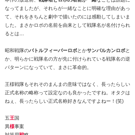
なってましたが、それらが一緒なことに明確な理由があっ
て、それをきちんと劇中で描いたのには感動してしまいま
した。まさかロボの名前を由来として戦隊名が名付けられ
るとは…
昭和戦隊の
バトルフィーバーロボ
とか
サンバルカンロボ
と
か、明らかに戦隊名の方が先に付けられている戦隊名の逆
パターンになっていて、まさに革命的。
王様戦隊もそれそのまんまの意味ではなく、長ったらしい
正式名称の略称って設定なのも良かったですね。オタクは
ねぇ、長ったらしい正式名称好きなんですよねー！(笑)
五
王
国
異
様
事案
対策用
戦
略