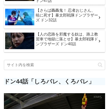
ドン47話
【さらば轟轟鬼！ 忍者おじさん、
暁に死す】暴太郎戦隊ドンブラザー
ズ ドン32話
【人の恋路を邪魔する奴は、路上教
習車で地獄に落とせ】暴太郎戦隊ド
ンブラザーズ ドン40話
ドン44話「しろバレ、くろバレ」