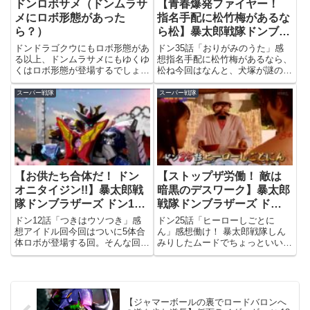
ドンロボサメ（ドンムラサ
【青春爆発ファイヤー！
メにロボ形態があった
指名手配に松竹梅があるな
ら？）
ら松】暴太郎戦隊ドンブラ
ザーズ ドン35話
ドンドラゴクウにもロボ形態があ
ドン35話「おりがみのうた」感
る以上、ドンムラサメにもゆくゆ
想指名手配に松竹梅があるなら、
くはロボ形態が登場するでしょ
松ね今回はなんと、犬塚が謎の空
う。そう。それが、ドンロボサメ
間に捕まって、獣人が犬塚をコピ
だ！！…いやまぁ、「ビーロボ
ーしてしまうという超重要エピソ
スーパー戦隊
スーパー戦隊
カブタック」のシャークラーの体
ード。まぁ、その重要な部分はラ
にドンムラサメの顔乗っけただけ
ストの5分くらいで、それ以外は
なんですけど。さすがに本当にシ
雉野が猿原をバカにしてたりと
ャ...
か...
【お供たち合体だ！ ドン
【ストップザ労働！ 敵は
オニタイジン!!】暴太郎戦
暗黒のデスワーク】暴太郎
隊ドンブラザーズ ドン12
戦隊ドンブラザーズ ドン
話
25話
ドン12話「つきはウソつき」感
ドン25話「ヒーローしごとに
想アイドル回今回はついに5体合
ん」感想働け！ 暴太郎戦隊しん
体ロボが登場する回。そんな回で
みりしたムードでちょっといい話
すが、別に合体ロボで戦うべき強
風（あくまで風）だった前回から
敵が出るでもなく、ウソつきのア
打って変わって、今回は完全にギ
イドルが出る回をやるあたりがド
ャグに振り切った回。突然仕事を
ンブラらしさ。普通の戦隊であれ
クビになってしまった雉野と、雉
ば、アイドル回ならはるかも一
野の事情を誤解したタロウによっ
【ジャマーボールの裏でロードバロンへ
緒...
て...