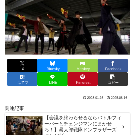
X
Bluesky
Misskey
Facebook
はてブ
LINE
Pinterest
コピー
2023.01.16
2025.08.16
関連記事
【会議を終わらせるならバトルフィ
ーバーとチェンジマンにまかせ
ろ！】暴太郎戦隊ドンブラザーズ