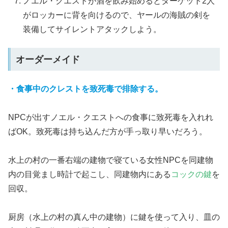
ノエル・クエストが酒を飲み始めるとターゲット2人
がロッカーに背を向けるので、ヤールの海賊の剣を
装備してサイレントアタックしよう。
オーダーメイド
・食事中のクレストを致死毒で排除する。
NPCが出すノエル・クエストへの食事に致死毒を入れれ
ばOK。致死毒は持ち込んだ方が手っ取り早いだろう。
水上の村の一番右端の建物で寝ている女性NPCを同建物
内の目覚まし時計で起こし、同建物内にある
コックの鍵
を
回収。
厨房（水上の村の真ん中の建物）に鍵を使って入り、皿の