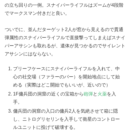
の立ち回りの一例。スナイパーライフルはズームが4段階
でマークスマン付きだと良い。
ついでに、並んだターゲット2人が窓から見えるので貫通
弾属性のスナイパーライフルで直接撃ってしまえばスナイ
パーアサシンも取れるが、遺体が見つかるのでサイレント
アサシンにはならない。
ブリーフケースにスナイパーライフルを入れて、中
心の社交場（ファラーのバー）を開始地点にして始
める（実際はどこ開始でもいいが、近いので）
1F傭兵団の洞窟の近くの宝箱から
砲弾
と
火薬
を入
手。
傭兵団の洞窟の入口の傭兵2人を気絶させて箱に隠
し、ニトログリセリンを入手して衛星のコントロー
ルユニットに投げて破壊する。