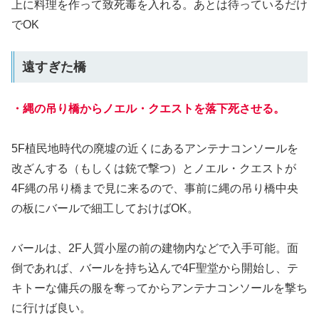
上に料理を作って致死毒を入れる。あとは待っているだけ
でOK
遠すぎた橋
・縄の吊り橋からノエル・クエストを落下死させる。
5F植民地時代の廃墟の近くにあるアンテナコンソールを
改ざんする（もしくは銃で撃つ）とノエル・クエストが
4F縄の吊り橋まで見に来るので、事前に縄の吊り橋中央
の板にバールで細工しておけばOK。
バールは、2F人質小屋の前の建物内などで入手可能。面
倒であれば、バールを持ち込んで4F聖堂から開始し、テ
キトーな傭兵の服を奪ってからアンテナコンソールを撃ち
に行けば良い。