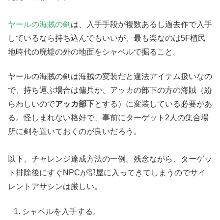
ヤールの海賊の剣
は、入手手段が複数あるし過去作で入手
しているなら持ち込んでもいいが、最も楽なのは5F植民
地時代の廃墟の外の地面をシャベルで掘ること。
ヤールの海賊の剣は海賊の変装だと違法アイテム扱いなの
で、持ち運ぶ場合は傭兵か、アッカの部下の方の海賊（紛
らわしいので
アッカ部下
とする）に変装している必要があ
る。怪しまれない格好で、事前にターゲット2人の集合場
所に剣を置いておくのが良いだろう。
以下、チャレンジ達成方法の一例。残念ながら、ターゲッ
ト排除後にすぐNPCが部屋に入ってきてしまうのでサイ
レントアサシンは厳しい。
シャベルを入手する。