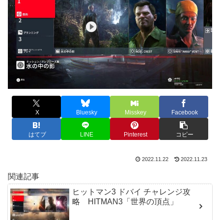
X
Bluesky
Misskey
Facebook
はてブ
LINE
Pinterest
コピー
2022.11.22
2022.11.23
関連記事
ヒットマン3 ドバイ チャレンジ攻
略 HITMAN3「世界の頂点」