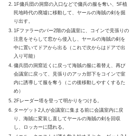
1F傭兵団の洞窟の入口などで傭兵の服を奪い、5F植
民地時代の廃墟に移動して、ヤールの海賊の剣を掘
り出す。
1Fファラーのバー2階の会議室に、コインで見張りの
注意をそらして窓から侵入し、ヤールの海賊の剣を
中に置いてドアから出る（これで次からはドアで出
入り可能）
傭兵団の洞窟近くに戻って海賊の服に着替え、再び
会議室に戻って、見張りのアッカ部下をコインで室
内に誘導して服を奪う（この後移動しやすくするた
め）
2Fレーダー塔を登って明かりをつける。
ターゲット2人が会議室に集まる前に会議室内に戻
り、海賊に変装し直してヤールの海賊の剣を回収
し、ロッカーに隠れる。