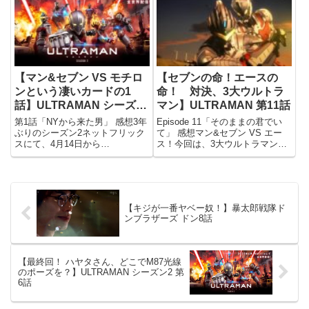
もACEの助言からウルトラマン
で、アニメ版でもやはり見どころ
暴走事件の真実に気付くが、その
となるのはエースVSエースキラ
ACEの攻撃で瀕死の重傷を負う...
ーの宿命の対決。満身創痍...
【マン&セブン VS モチロ
【セブンの命！エースの
ンという凄いカードの1
命！ 対決、3大ウルトラ
話】ULTRAMAN シーズン
マン】ULTRAMAN 第11話
2 第1話
第1話「NYから来た男」 感想3年
Episode 11「そのままの君でい
ぶりのシーズン2ネットフリック
て」 感想マン&セブン VS エー
スにて、4月14日から
ス！今回は、3大ウルトラマンの
「ULTRAMAN」のシーズン2がつ
戦いから、進次郎の正体バレまで
いに配信開始になりました！シー
盛り沢山の回！ウルトラマン同士
ズン1の配信が2019年でしたか
の戦いなんて、平成ライダーみた
ら、あれから早3年。2年前（シ
いですよね(笑)原作マンガだと、
ーズン1のTV放送時）には...
エーススーツと違...
【キジが一番ヤベー奴！】暴太郎戦隊ド
ンブラザーズ ドン8話
【最終回！ ハヤタさん、どこでM87光線
のポーズを？】ULTRAMAN シーズン2 第
6話