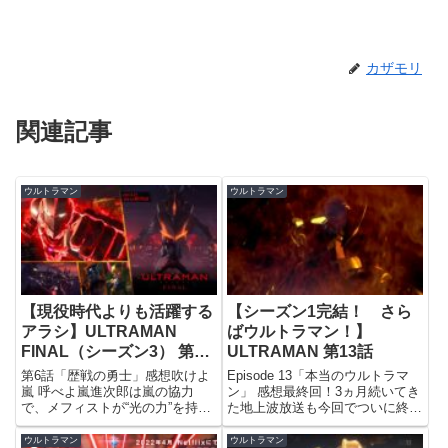
カザモリ
関連記事
ウルトラマン
ウルトラマン
【現役時代よりも活躍する
【シーズン1完結！ さら
アラシ】ULTRAMAN
ばウルトラマン！】
FINAL（シーズン3） 第6
ULTRAMAN 第13話
話
第6話「歴戦の勇士」感想吹けよ
Episode 13「本当のウルトラマ
嵐 呼べよ嵐進次郎は嵐の協力
ン」 感想最終回！3ヵ月続いてき
で、メフィストが“光の力”を持っ
た地上波放送も今回でついに終
た4人のウルトラマンを狙ってい
了。原作マンガでは北斗編の完結
たことを知る。一方同じ頃、遠藤
にあたるエピソードということ
ウルトラマン
ウルトラマン