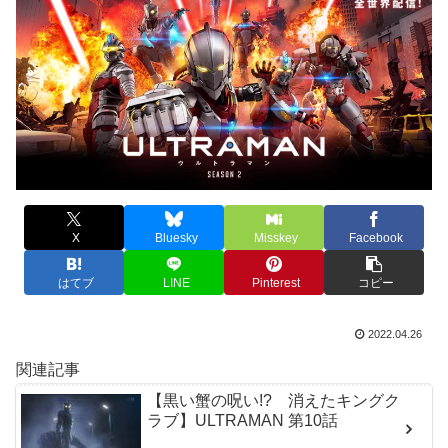
X
Bluesky
Misskey
Facebook
はてブ
LINE
Pinterest
コピー
2022.04.26
関連記事
【黒い蟹の呪い!? 消えたキングク
ラブ】ULTRAMAN 第10話