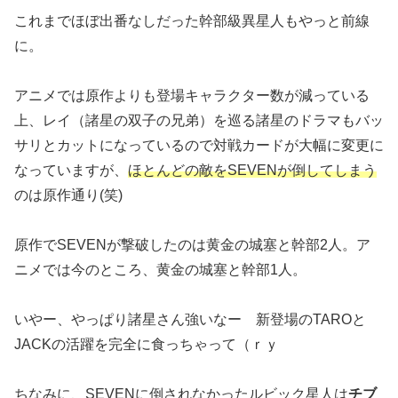
これまでほぼ出番なしだった幹部級異星人もやっと前線
に。
アニメでは原作よりも登場キャラクター数が減っている
上、レイ（諸星の双子の兄弟）を巡る諸星のドラマもバッ
サリとカットになっているので対戦カードが大幅に変更に
なっていますが、
ほとんどの敵をSEVENが倒してしまう
のは原作通り(笑)
原作でSEVENが撃破したのは黄金の城塞と幹部2人。ア
ニメでは今のところ、黄金の城塞と幹部1人。
いやー、やっぱり諸星さん強いなー 新登場のTAROと
JACKの活躍を完全に食っちゃって（ｒｙ
ちなみに、SEVENに倒されなかったルビック星人は
チブ