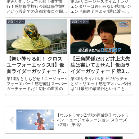
第9話 ダッシュで京都！修学旅
第35話 ゴージャスタイム！レジ
行！感想修学旅行今回は修学旅行
ェンダリーは終わらない感想レジ
という設定での京都太秦ロケ回！
ェンド編終了およそ4週に渡って
11年前の「フォーゼ」でも同様
繰り広げられてきた仮面ライダー
に京都太秦ロケがあったので、高
レジェンド客演編も今回で一区切
仮面ライダー
仮面ライダー
校生仮面ライダーでの修学旅行回
り。ほとんど周年作品みたいな盛
は定番となった感があります。新
り上がりで、熱い1ヵ月だった
ライダーの伏線あり、京都太秦
ぜ…次にカグヤ様に会えるの
な...
は、...
【舞い降りる剣！ クロス
【三角関係だけど井上大先
ユーフォーエックス!!】仮
生は書いてません】仮面ラ
面ライダーガッチャード
イダーガッチャード 第30
第13話
話
第13話 とりもどせ！ユージョー×
第30話 ライバル参上!?ガッチャ
フォーエバー！感想俺はスーパー
とジュリエット感想アオハル今回
ガッチャードだ！幻日の世界の方
は4月最初の放送回ということ
で若干話題になっているさすまた
で、（一応）学園ドラマである本
を武器に戦う先生がとってもタイ
作は劇中でも新学期を迎えること
ムリー。 そんな今回は番組史上
に。普段は富良洲高校の描写ほと
初？となるガッチャードの強化フ
んど無いけどな…(苦笑)彗星のご
ォーム登場回。強敵登場から...
とく現れた宝太郎の幼馴染と...
【ウルトラマンZ4話の再放送】ウルトラ
マン ニュージェネレーション スターズ
（2期） 第8話