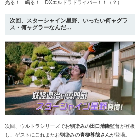
光る！ 鳴る！ DXエルドラドライバー！！（？）
次回、スターシャイン星野、いったい何ャグラ
ス・何ャグラーなんだ…
次回、ウルトラシリーズでお馴染みの
田口清隆
監督が登板
し、ゲストにこれまたお馴染みの
青柳尊哉さん
が登場。