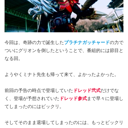
今回は、奇跡の力で誕生した
プラチナガッチャード
の力で
ついにグリオンを倒したということで、番組的には節目と
なる回。
ようやくミナト先生も帰って来て、よかったよかった。
前回の予告の時点で登場していた
ドレッド弐式
だけでな
く、登場が予想されていた
ドレッド参式
まで早々に登場し
てしまったのにはビックリ。
そしてそのまま退場してしまったのには、もっとビックリ