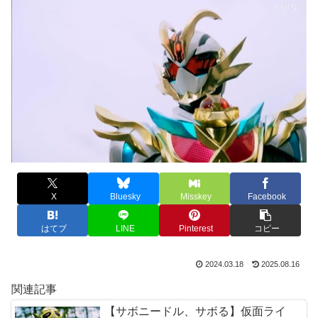
X
Bluesky
Misskey
Facebook
はてブ
LINE
Pinterest
コピー
2024.03.18
2025.08.16
関連記事
【サボニードル、サボる】仮面ライ