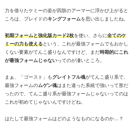
力を借りたケミーの姿が四肢のアーマーに浮かび上がると
ころは、ブレイドの
キングフォーム
を思い出しましたね。
初期フォームと強化版カード2枚
を使い、さらに
全てのケ
ミーの力も使える
という、これが最強フォームでもおかし
くない要素がてんこ盛りなんですけど、まだ
時期的にこれ
が最強フォームじゃない
ってのが凄いところ。
まぁ、「ゴースト」も
グレイトフル魂
がてんこ盛り系で、
最強フォームの
ムゲン魂
はまた違った系統で強いって形だ
ったので、てんこ盛り系が最強フォームじゃないってのは
これが初めてじゃないんですけどね。
はたして最強フォームはどのようなものになるのか…？