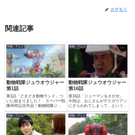
カザモリ
関連記事
特撮・アニメ
特撮・アニメ
動物戦隊ジュウオウジャー
動物戦隊ジュウオウジャー
第1話
第16話
第1話「どきどき動物ランド」つ
第16話「ジューマンをさがせ」
いに始まりました！ スーパー戦
今回は、おじさんがデスガリアン
隊40作記念作品！動物戦隊ジュ
にさらわれてしまって…というお
ウオウジャー！！ジュウオウジャ
話。なぜデスガリアンが人さらい
ーのスタートに伴って、SHTの
をしていたかというと…実は重要
特撮・アニメ
特撮・アニメ
OP映像も一新。新番組が始まっ
な展開への前振りでした。「たぶ
た感ありますよね。どうぶつかく
んデスガリアンには、人間の着ぐ
れんぼって何だよｗｗｗ40人の...
るみとジューマンの区別がつか
な...