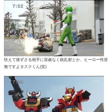
怯えて後ずさる相手に容赦なく銃乱射とか、ヒーロー性皆
無ですよタスクくん(笑)