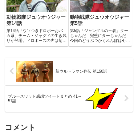
動物戦隊ジュウオウジャー
動物戦隊ジュウオウジャー
第14話
第5話
第14話「ウソつきドロボーおバ
第5話「ジャングルの王者」ター
カ系」チーム・ジャグドの生き残
ちゃんだ…完璧にターちゃんだ…
りが登場。ドロボーズの声は菊池
今回のどうぶつかくれんぼはセラ
正美さん。ZZのイーノや、ドラ
が担当。今回セラメイン回じゃな
グナーのケーンなどでお馴染み
いのに(笑)冒頭、皆で王者の資格
の、ベテラン声優さんです。意外
を探す中、相変わらず1人だけ探
にも特撮作品への出演は初とのこ
す気のないアム(笑)今回は新たな
と。っていうか、なんでジャグド
ジューマンの登場回。ゴリラ...
の...
新ウルトラマン列伝 第150話
ブルースワット感想ツイートまとめ 41～
51話
コメント