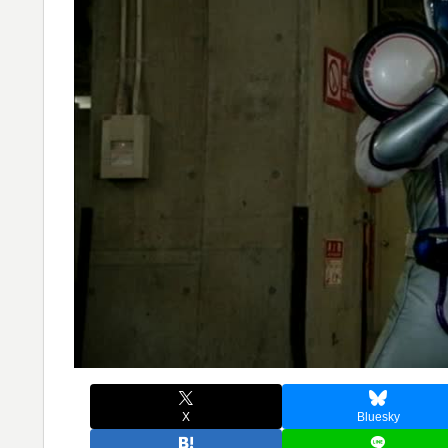
X
Bluesky