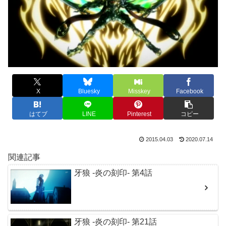
X
Bluesky
Misskey
Facebook
はてブ
LINE
Pinterest
コピー
2015.04.03
2020.07.14
関連記事
牙狼 -炎の刻印- 第4話
牙狼 -炎の刻印- 第21話