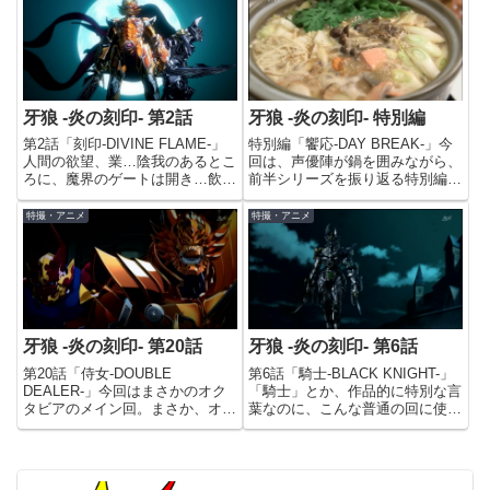
牙狼 -炎の刻印- 第2話
牙狼 -炎の刻印- 特別編
第2話「刻印-DIVINE FLAME-」
特別編「饗応-DAY BREAK-」今
人間の欲望、業…陰我のあるとこ
回は、声優陣が鍋を囲みながら、
ろに、魔界のゲートは開き…飲み
前半シリーズを振り返る特別編で
込まれた者は、自身もまたホラー
す。こういう特別番組ってたまに
となり、人を喰らうだが古より、
ありますけど、それを本編と同じ
特撮・アニメ
特撮・アニメ
ホラーを狩る者たちがいた鎧をま
枠で、本編の途中にやっちゃうっ
とったその男たちを、“魔戒騎
てのは、アバンギャルドですよね
士”と言う！というO...
(笑)総集編なので、特...
牙狼 -炎の刻印- 第20話
牙狼 -炎の刻印- 第6話
第20話「侍女-DOUBLE
第6話「騎士-BLACK KNIGHT-」
DEALER-」今回はまさかのオク
「騎士」とか、作品的に特別な言
タビアのメイン回。まさか、オク
葉なのに、こんな普通の回に使っ
タビアがそんな重要なキャラだな
ていいのか(苦笑)「坊や… あな
んて思ってなかったよ(苦笑)…っ
たってまさか、まだ…！」レオン
ていうか、オクタビアってこんな
童貞ｗｗｗいや、たぶん1期の頃
キャラだったっけ(笑)印象が薄す
の鋼牙とかも童貞だっただろうけ