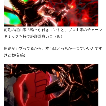
前期の鎧由来の輪っか付きマントと、ゾロ由来のチェーン
ギミックを持つ絶影獣身ガロ（仮）
用途がカブってるから、本当はどっちか一つでいいんです
けどね(苦笑)