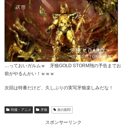
…っておいガルムｗ 牙狼GOLD STORM翔の予告までお
前がやるんかい！ｗｗｗ
次回は特番だけど、久しぶりの実写牙狼楽しみだな！
特撮・アニメ
牙狼
炎の刻印
スポンサーリンク