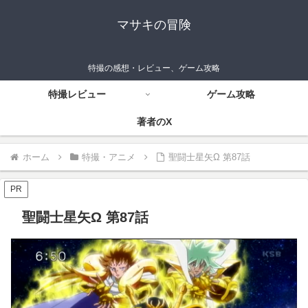
マサキの冒険
特撮の感想・レビュー、ゲーム攻略
特撮レビュー
ゲーム攻略
著者のX
ホーム
特撮・アニメ
聖闘士星矢Ω 第87話
PR
聖闘士星矢Ω 第87話