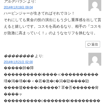
アルデバラン
より:
2014年1月19日 09:04
ハービンジャーが生きてればそれでヨシ！
それにしても黄金の技の演出にもう少し重厚感を出して貰
えると嬉しいです。コスモを高めるなり、相手の『コスモ
が急激に高まっていく！』のようなセリフを挟むなり。
返信
��������
より:
2014年1月21日 02:00
�����帥�障
����������i����≪����������
壔�鴻�壔�i�＜�若�激�с�潟�勖����勖
����壚����с�����? 罩�荅������奝
����ャ
����������с�������i��������