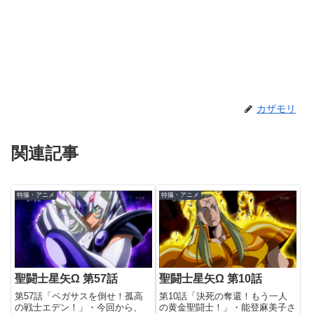
カザモリ
関連記事
特撮・アニメ
特撮・アニメ
聖闘士星矢Ω 第57話
聖闘士星矢Ω 第10話
第57話「ペガサスを倒せ！孤高
第10話「決死の奪還！もう一人
の戦士エデン！」・今回から、
の黄金聖闘士！」・能登麻美子さ