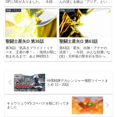
OPにSEが入りました。・今回
んの演じる娘は「アリア」という
は、エデンさんメイン回。・あ、
名前だったみたいです。・OPク
盾座のエネアドさん生きてたんす
レジットでネタバレすんなっちゅ
特撮・アニメ
特撮・アニメ
か(笑)・なんかいい人になってる
ーに。・のど元掻っ切るとか聖闘
し(苦笑)・「ハンマー デーモンイ
士としては殺し方エグすぎません
ンパクトのテーベ」・ブッサ...
か栄斗さん…・檄先生を始め、
パ...
聖闘士星矢Ω 第36話
聖闘士星矢Ω 第63話
第36話「気高きプライド！ミケ
第63話「星矢、出陣！アテナの
ーネ、王者の拳！」・地球が闇に
決意！」・今回、みんな顔濃いな
包まれるまで、あと8時間13
(笑)・天秤座の聖衣石を預かった
分！・今回は、蒼摩&栄斗組VS
龍峰。・これは、いずれ天秤座の
獅子座レオのミケーネ。・マルス
聖衣を装着するフラグかな？・そ
さん、本当に昔は人だったんだね
れとも、紫龍が装着するフラグ
(笑)・ルードヴィグが本名？・や
か？(笑)・「来い！ペガサス！」
っぱり、何か闇堕ちする原因が
「行くぜ！ライオネット！」「...
特捜戦隊デカレンジャー感想ツイートま
あ...
とめ 11～20話
キョウリュウVSゴーバスを観に行ってき
ました