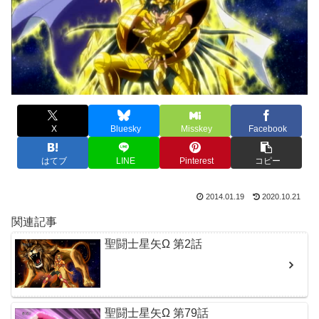
X
Bluesky
Misskey
Facebook
はてブ
LINE
Pinterest
コピー
2014.01.19
2020.10.21
関連記事
聖闘士星矢Ω 第2話
聖闘士星矢Ω 第79話