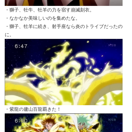
・獅子、牡牛、牡羊の力を宿す崩滅刻衣。
・なかなか美味しいのを集めたな。
・獅子、牡羊に続き、射手座なら炎のトライブだったの
に。
・紫龍の廬山百龍覇きた！