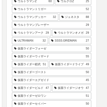
ウルトラマンZ
60
ウルクロZ
25
ウルトラマントリガー
52
ウルトラマンデッカー
32
ジェネスタ
88
ウルトラマンブレーザー
29
ウルトラマンアーク
29
ウルトラマンオメガ
29
ULTRAMAN
32
SSSS.GRIDMAN
27
仮面ライダーフォーゼ
50
仮面ライダーウィザード
55
仮面ライダー鎧武
51
仮面ライダードライブ
49
仮面ライダーゴースト
50
仮面ライダーエグゼイド
45
仮面ライダービルド
47
仮面ライダージオウ
47
仮面ライダーゼロワン
51
仮面ライダーセイバー
50