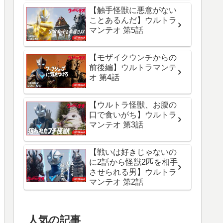
【触手怪獣に悪意がない
ことあるんだ】ウルトラ
マンテオ 第5話
【モザイクウンチからの
前後編】ウルトラマンテ
オ 第4話
【ウルトラ怪獣、お腹の
口で食いがち】ウルトラ
マンテオ 第3話
【戦いは好きじゃないの
に2話から怪獣2匹を相手
させられる男】ウルトラ
マンテオ 第2話
人気の記事