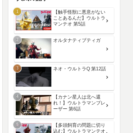
【触手怪獣に悪意がない
ことあるんだ】ウルトラ
マンテオ 第5話
オルタナティブティガ
ネオ・ウルトラQ 第12話
【カナン星人は北へ還
れ！】ウルトラマンブレ
ーザー 第6話
【多頭飼育の問題に切り
込む】ウルトラマンテオ