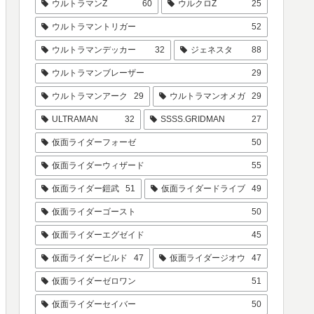
ウルトラマンZ
60
ウルクロZ
25
ウルトラマントリガー
52
ウルトラマンデッカー
32
ジェネスタ
88
ウルトラマンブレーザー
29
ウルトラマンアーク
29
ウルトラマンオメガ
29
ULTRAMAN
32
SSSS.GRIDMAN
27
仮面ライダーフォーゼ
50
仮面ライダーウィザード
55
仮面ライダー鎧武
51
仮面ライダードライブ
49
仮面ライダーゴースト
50
仮面ライダーエグゼイド
45
仮面ライダービルド
47
仮面ライダージオウ
47
仮面ライダーゼロワン
51
仮面ライダーセイバー
50