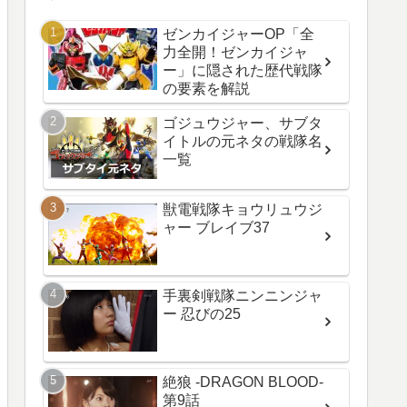
ゼンカイジャーOP「全
力全開！ゼンカイジャ
ー」に隠された歴代戦隊
の要素を解説
ゴジュウジャー、サブタ
イトルの元ネタの戦隊名
一覧
獣電戦隊キョウリュウジ
ャー ブレイブ37
手裏剣戦隊ニンニンジャ
ー 忍びの25
絶狼 -DRAGON BLOOD-
第9話