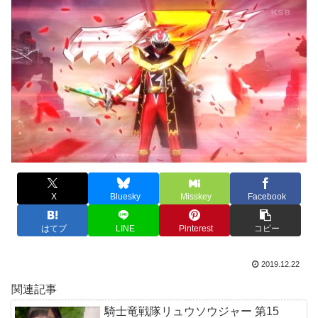
X
Bluesky
Misskey
Facebook
はてブ
LINE
Pinterest
コピー
2019.12.22
関連記事
騎士竜戦隊リュウソウジャー 第15