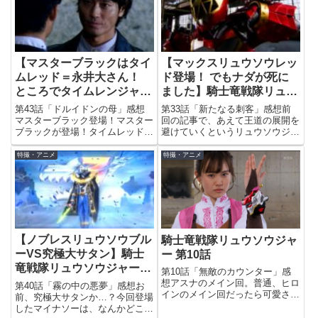
【マスターブラックはタイ
【マックスリュウソウレッ
ムレッド＝永井大さん！
ド登場！ でもナダが死に
ところでタイムレンジャー
ました】騎士竜戦隊リュウ
が20年前ってヤバくな
ソウジャー 第33話
第43話「ドルイドンの母」感想
第33話「新たなる刺客」感想前
い？】騎士竜戦隊リュウソ
マスターブラック登場！マスター
回の記事で、あえて王道の展開を
ブラックが登場！タイムレッド＝
避けていくというリュウソウジャ
ウジャー 第43話
浅見竜也でお馴染みの永井大さん
ーらしさなのかなぁと書いたので
が、戦隊に帰ってきました！とこ
すが、今回こそがまさに、そのリ
特撮・アニメ
特撮・アニメ
ろでタイムレンジャーって「未来
ュウソウジャーらしさを痛感する
戦隊」って言うくらいだからメチ
回だったかなと思いました。仲間
ャクチャ最近の戦隊のイメージ
になったキャラがその次の回で
が...
死...
【ノブレスリュウソウブル
騎士竜戦隊リュウソウジャ
ーVS究極大サタン】騎士
ー 第10話
竜戦隊リュウソウジャー
第10話「無敵のカウンター」感
第40話
想アスナのメイン回。普通、ヒロ
第40話「霧の中の悪夢」感想お
インのメイン回だったら可愛さに
前、究極大サタンか…？今回登場
焦点を当てるものだと思います
したマイナソーは、なんかどこか
が、アスナは怪力が持ち味なの