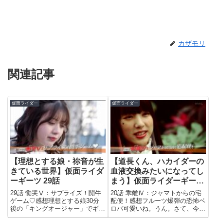
カザモリ
関連記事
仮面ライダー
仮面ライダー
【理想とする娘・祢音が生
【道長くん、ハカイダーの
きている世界】仮面ライダ
血液交換みたいになってし
ーギーツ 29話
まう】仮面ライダーギーツ
20話
29話 慟哭Ⅴ：サプライズ！闘牛
20話 乖離Ⅳ：ジャマトからの宅
ゲーム♡感想理想とする娘30分
配便！感想フルーツ爆弾の恐怖ベ
後の「キングオージャー」でギラ
ロバ可愛いね。うん。さて、今回
が王族の生まれであることが判明
で番組は20話台に突入。ついこ