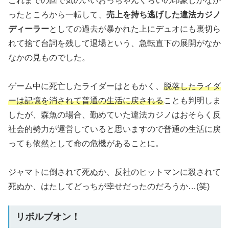
これまでの回で気のいいおっちゃんくらいの印象しかなか
ったところから一転して、
売上を持ち逃げした違法カジノ
ディーラー
としての過去が暴かれた上にデュオにも裏切ら
れて捨て台詞を残して退場という、急転直下の展開がなか
なかの見ものでした。
ゲーム中に死亡したライダーはともかく、
脱落したライダ
ーは記憶を消されて普通の生活に戻される
ことも判明しま
したが、森魚の場合、勤めていた違法カジノはおそらく反
社会的勢力が運営していると思いますので普通の生活に戻
っても依然として命の危機があることに。
ジャマトに倒されて死ぬか、反社のヒットマンに殺されて
死ぬか、はたしてどっちが幸せだったのだろうか…(笑)
リボルブオン！