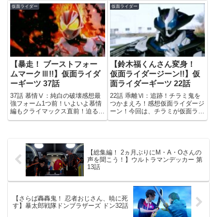
していましたが、こちらでは祢音
の間始まったかと思えばもうそろ
仮面ライダー
仮面ライダー
が創世の女神の力で作られた存在
そろ半分折り返しなので、早いも
であることが判明するということ
のです。その20話の中でデザイ
で、今週のスーパーヒーロータ...
アグランプリを3回（第1話ま...
【暴走！ ブーストフォー
【鈴木福くんさん変身！
ムマークⅢ!!】仮面ライダ
仮面ライダージーン!!】仮
ーギーツ 37話
面ライダーギーツ 22話
37話 慕情Ⅴ：純白の破壊感想最
22話 乖離Ⅵ：追跡！チラミ鬼を
強フォーム1つ前！いよいよ慕情
つかまえろ！感想仮面ライダージ
編もクライマックス直前！迫るグ
ーン！今回は、チラミが仮面ライ
ランドエンド。そそくさと未来に
ダーグレア2に変身したと思った
お帰りになろうとする未来人の皆
ら、ジャマト陣営がグレア2のヴ
さんを前に、現代のライダーたち
ィジョンドライバーを狙っていた
は翻弄されるばかり。祢音と沙羅
り、そのジャマト陣営の横暴を阻
は速攻でライダー引退させられ...
止するためにジーンが仮面ライ...
【総集編！ 2ヵ月ぶりにM・A・Oさんの
声を聞こう！】ウルトラマンデッカー 第
13話
【さらば轟轟鬼！ 忍者おじさん、暁に死
す】暴太郎戦隊ドンブラザーズ ドン32話