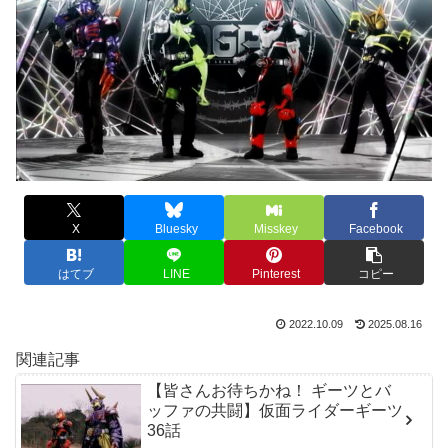
X
Bluesky
Misskey
Facebook
はてブ
LINE
Pinterest
コピー
2022.10.09
2025.08.16
関連記事
【皆さんお待ちかね！ ギーツとバ
ッファの共闘】仮面ライダーギーツ
36話