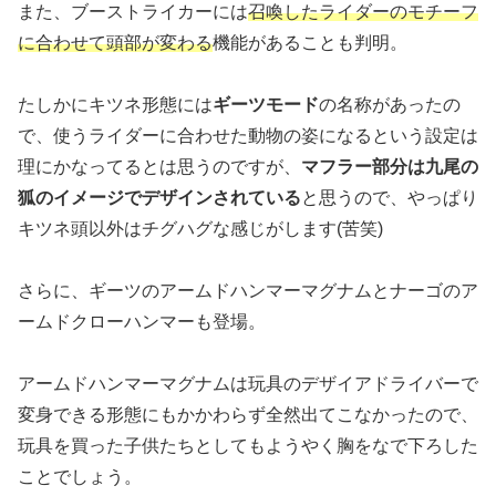
また、ブーストライカーには
召喚したライダーのモチーフ
に合わせて頭部が変わる
機能があることも判明。
たしかにキツネ形態には
ギーツモード
の名称があったの
で、使うライダーに合わせた動物の姿になるという設定は
理にかなってるとは思うのですが、
マフラー部分は九尾の
狐のイメージでデザインされている
と思うので、やっぱり
キツネ頭以外はチグハグな感じがします(苦笑)
さらに、ギーツのアームドハンマーマグナムとナーゴのア
ームドクローハンマーも登場。
アームドハンマーマグナムは玩具のデザイアドライバーで
変身できる形態にもかかわらず全然出てこなかったので、
玩具を買った子供たちとしてもようやく胸をなで下ろした
ことでしょう。