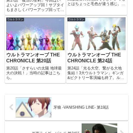
第17話「復活の聖剣」今回はい
とはちょっと毛色が違う感じ。
よいよパワーアップ回！サブタイ
「宇宙指令M774、ババルウ星
もまさしくパワーアップ回って感
人！」今回の「サブタイを探せ」
じがして、いいなぁ。ジャグラー
は、ウルトラQ21話の「宇宙指令
の斬撃により、無残にも切断され
ウルトラマン
ウルトラマン
M774」。よくこんなサブタイを
てしまったマトリョーシカ。中か
セリフに入れられたな(笑)《...
ら出てきたのはガイとナターシャ
の写真…つまり、ナオミはナタ
ー...
ウルトラマンオーブ THE
ウルトラマンオーブ THE
CHRONICLE 第20話
CHRONICLE 第24話
第20話「さすらいの太陽 地球最
第24話「光る大空、繋がる大地
大の決戦！」当時の記事はこち
集結！3大ウルトラマン」ギンガ
ら。
&ビクトリー客演編も終了。ルー
ブのCMも本編の映像に変わり、
いよいよ新番組が始まるんだなっ
て感じさせられます。楽しみです
ね。当時の記事はこちら。
牙狼 -VANISHING LINE- 第19話