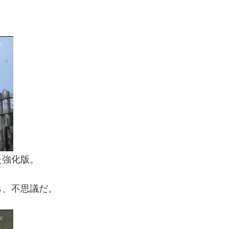
。
た強化版。
ら、不思議だ。