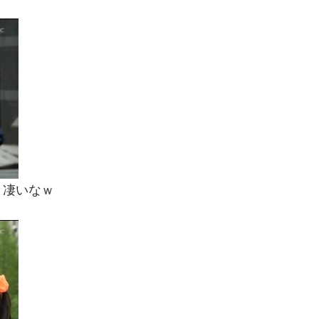
ト凄いなｗ