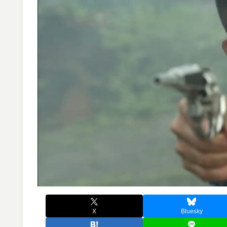
X
Bluesky