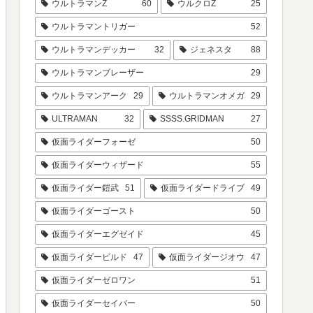
ウルトラマンZ
60
ウルクロZ
25
ウルトラマントリガー
52
ウルトラマンデッカー
32
ジェネスタ
88
ウルトラマンブレーザー
29
ウルトラマンアーク
29
ウルトラマンオメガ
29
ULTRAMAN
32
SSSS.GRIDMAN
27
仮面ライダーフォーゼ
50
仮面ライダーウィザード
55
仮面ライダー鎧武
51
仮面ライダードライブ
49
仮面ライダーゴースト
50
仮面ライダーエグゼイド
45
仮面ライダービルド
47
仮面ライダージオウ
47
仮面ライダーゼロワン
51
仮面ライダーセイバー
50