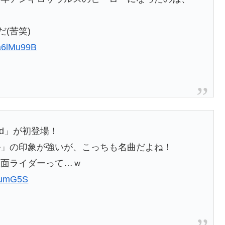
(苦笑)
Ca6lMu99B
ind」が初登場！
ル」の印象が強いが、こっちも名曲だよね！
仮面ライダーって…ｗ
jqumG5S