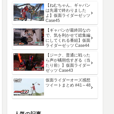
【ねむちゃん、ギャバン
は先週で終わりました
よ】仮面ライダーゼッツ
Case45
【ギャバンが最終回なの
で、気を利かせて総集編
にしてくれる番組】仮面
ライダーゼッツ Case44
【ジーク、普通に戦った
ら声が橘朔也すぎる（当
たり前）】仮面ライダー
ゼッツ Case43
仮面ライダーオーズ感想
ツイートまとめ #41～48
人気の記事