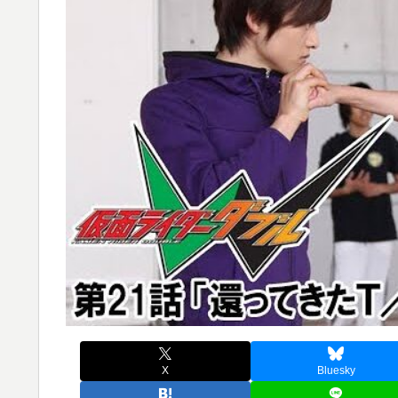
X
Bluesky