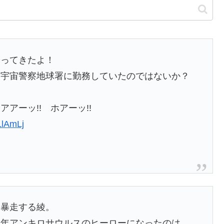
やってきたよ！
は宇宙警察地球署に勤務していたのではないか？
アーッ!! ホアーッ!!
cLlAmLj
て暴走する綾。
後年アンキロサウルスのヒーローになったのは、