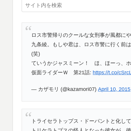
ロス市警帰りのクールな女刑事が風都に
九条綾。もしや君は、ロス市警に行く前
(笑)
ていうかジャスミーン！ ほ、ほーっ、ホア
仮面ライダーＷ 第21話:
https://t.co/cSr
— カザモリ (@kazamori07)
April 10, 2015
トライセラトップス・ドーパントと化し
トリケラトプスの怪人となった彼女が、