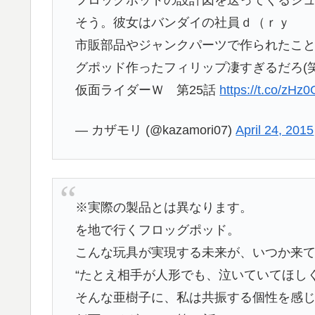
フロッグポッドの設計図を送ってくるシ
そう。彼女はバンダイの社員ｄ（ｒｙ
市販部品やジャンクパーツで作られたこ
グポッド作ったフィリップ凄すぎるだろ(笑
仮面ライダーＷ 第25話
https://t.co/zHz
— カザモリ (@kazamori07)
April 24, 2015
※実際の製品とは異なります。
を地で行くフロッグポッド。
こんな玩具が実現する未来が、いつか来
“たとえ相手が人形でも、泣いていてほしく
そんな亜樹子に、私は共振する個性を感