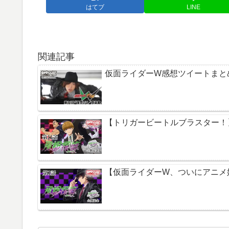
はてブ
LINE
関連記事
仮面ライダーW感想ツイートまとめ 
【トリガービートルブラスター！】
【仮面ライダーW、ついにアニメ