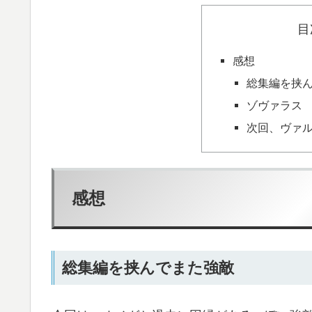
目
感想
総集編を挟
ゾヴァラス
次回、ヴァ
感想
総集編を挟んでまた強敵