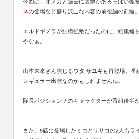
今回は、オメガと過去に因縁があるっぽい強
ス
の登場など盛り沢山な内容の前後編の前編
エルドギメラが結構強敵だったのに、総集編
やなぁ。
山本未來さん演じる
ウタ サユキ
も再登場。番
レギュラー出演なのかもしれませんね。
隊長ポジション？のキャラクターが番組後半
また、5話に登場したミコとササコの2人もラ