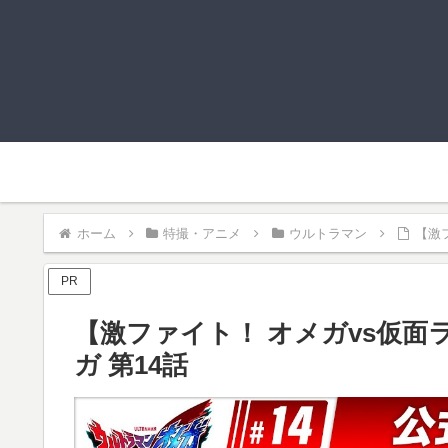
ホーム
特撮・アニメ
ウルトラマン
【激
PR
【激ファイト！ オメガvs仮
ガ 第14話