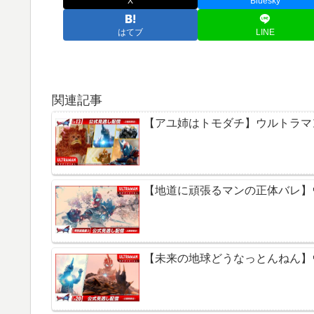
X
Bluesky
はてブ
LINE
関連記事
【アユ姉はトモダチ】ウルトラマン
【地道に頑張るマンの正体バレ】
【未来の地球どうなっとんねん】ウ