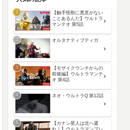
【触手怪獣に悪意がない
ことあるんだ】ウルトラ
マンテオ 第5話
オルタナティブティガ
【モザイクウンチからの
前後編】ウルトラマンテ
オ 第4話
ネオ・ウルトラQ 第12話
【カナン星人は北へ還
れ！】ウルトラマンブレ