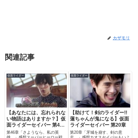
カザモリ
関連記事
仮面ライダー
仮面ライダー
【あなたには、忘れられな
【助けて！剣のライダー!!
い物語はありますか？】仮
蓮ちゃんが鬼になる】仮面
面ライダーセイバー 第46
ライダーセイバー 第20章
章
第46章「さようなら、私の英
第20章「牙城を崩す、剣の意
雄。」感想スーパーヒーロー戦
志。」感想カオスセイバーもいよ