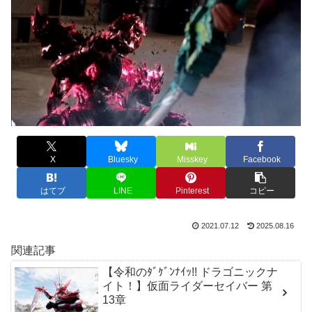
X
Bluesky
Misskey
Facebook
はてブ
LINE
Pinterest
コピー
2021.07.12
2025.08.16
関連記事
【令和のﾀﾞｹﾞﾝﾅｲｯ!! ドラゴニックナ
イト！】仮面ライダーセイバー 第
13章