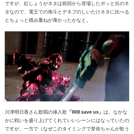
ですが、紅しょうがネタは前回から登場したポッと出のネ
タなので、電王での侑斗とデネブのしいたけネタに比べる
とちょっと積み重ねが薄かったかなと。
川津明日香さん歌唱の挿入歌
「Will save us」
は、なかな
かに戦いを盛り上げてくれていいシーンにはなっていたの
ですが、一方で（なぜこのタイミングで芽依ちゃんが歌う