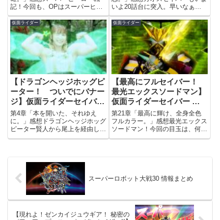
記！今回も、OPはスーパーヒー
いよ20話台に突入。早いなぁ、
ロー戦記仕様。次回は最終章なの
もう20話か… もう少ししたら
でOPは省略されると考えると、
折り返しなわけですから、セイバ
仮面ライダー
仮面ライダー
通常版のOPはもう見られないん
ーの放送もあと半年ちょっとしか
ですねぇ。最終回1つ前セイバー
ないというところまで来ました。
もいよいよ最終章の1つ前。つい
最光が登場してからは、なんかず
この...
っ...
【ドラゴンヘッジホッグピ
【最高にフルセイバー！
ーター！ ついでにバナー
最光エックスソードマン】
ジ】仮面ライダーセイバー
仮面ライダーセイバー 第
第4章
21章
第4章「本を開いた、それゆえ
第21章「最高に輝け、全身全色
に。」感想ドラゴンヘッジホッグ
フルカラー。」感想最光エックス
ピーター賢人から尾上を経由し
ソードマン！今回の目玉は、何と
て、飛羽真の手に渡ったニードル
言っても最光の新フォーム、エッ
ヘッジホッグのライドブックで、
クスソードマン！ここ最近はこれ
セイバーがドラゴンヘッジホッグ
といった新アイテムの登場もな
に変身。さらにブレイズからピー
く、ただただライダーたちが仲間
ターファンタジスタを強奪一時的
割れする様を見せつけられてきた
に借...
の...
スーパーロボット大戦30 情報まとめ
【現れよ！ゼンカイジュウギア！ 秘密の