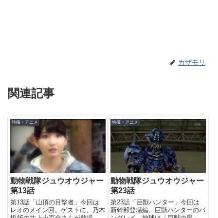
カザモリ
関連記事
特撮・アニメ
特撮・アニメ
動物戦隊ジュウオウジャー
動物戦隊ジュウオウジャー
第13話
第23話
第13話「山頂の目撃者」今回は
第23話「巨獣ハンター」今回は
レオのメイン回。ゲストに、乃木
新幹部登場編。巨獣ハンターのバ
坂46の井上小百合さんが登場。
ングレイ。地球は「巨獣の星」