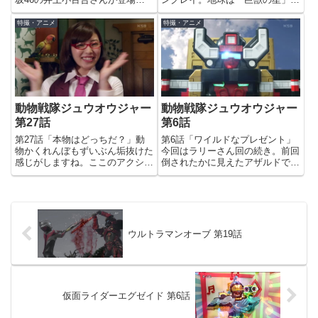
好きなキャラがゴセイナイトとい
（巨獣特捜ジャスピオンより）と
うほどの特撮ファンらしいので、
も呼ばれていますからね。地球に
特撮・アニメ
特撮・アニメ
出演できてよかったですね(笑)現
来るのも当然ですね(笑)バングレ
役のアイドルがゲスト出演するっ
イの声は神奈延年さん。熱気バサ
てのは、ウルトラマン80とか...
ラや、水瓶座のカミュ（2代
目）...
動物戦隊ジュウオウジャー
動物戦隊ジュウオウジャー
第27話
第6話
第27話「本物はどっちだ？」動
第6話「ワイルドなプレゼント」
物かくれんぼもずいぶん垢抜けた
今回はラリーさん回の続き。前回
感じがしますね。ここのアクショ
倒されたかに見えたアザルドでし
ン、「バングレイがセラの剣を掴
たが、わずか1週間で復活しまし
んでタスクの剣をガードしてるの
た。不死身の幹部をどう倒すか、
を、タスクがセラに剣をパスして
今後が気になりますね。大和にジ
切り返す」というのがなかなかカ
ューマンパワーを渡したため、生
ッコいい。今回は偽物回。同一
命力が減衰してしまったラリー
人...
さ...
ウルトラマンオーブ 第19話
仮面ライダーエグゼイド 第6話