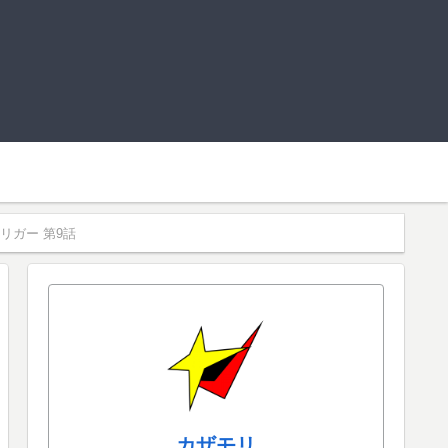
ガー 第9話
カザモリ