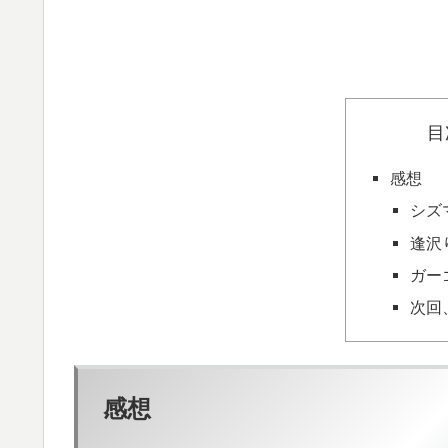
目
感想
シズ
逢沢
ガー
次回
感想