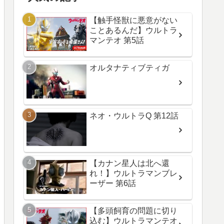
【触手怪獣に悪意がない
ことあるんだ】ウルトラ
マンテオ 第5話
オルタナティブティガ
ネオ・ウルトラQ 第12話
【カナン星人は北へ還
れ！】ウルトラマンブレ
ーザー 第6話
【多頭飼育の問題に切り
込む】ウルトラマンテオ