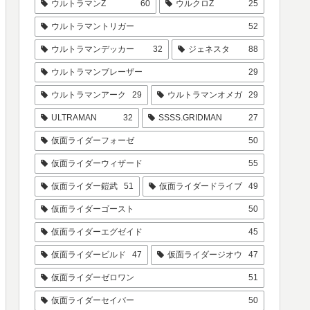
ウルトラマンZ
60
ウルクロZ
25
ウルトラマントリガー
52
ウルトラマンデッカー
32
ジェネスタ
88
ウルトラマンブレーザー
29
ウルトラマンアーク
29
ウルトラマンオメガ
29
ULTRAMAN
32
SSSS.GRIDMAN
27
仮面ライダーフォーゼ
50
仮面ライダーウィザード
55
仮面ライダー鎧武
51
仮面ライダードライブ
49
仮面ライダーゴースト
50
仮面ライダーエグゼイド
45
仮面ライダービルド
47
仮面ライダージオウ
47
仮面ライダーゼロワン
51
仮面ライダーセイバー
50