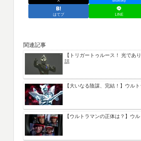
X
Bluesky
はてブ
LINE
関連記事
【トリガートゥルース！ 光であり
話
【大いなる陰謀、完結！】ウルトラ
【ウルトラマンの正体は？】ウルト