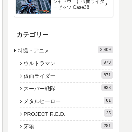
シャドウ！】仮面ライダ
ーゼッツ Case38
カテゴリー
3,409
特撮・アニメ
973
ウルトラマン
871
仮面ライダー
933
スーパー戦隊
81
メタルヒーロー
25
PROJECT R.E.D.
281
牙狼