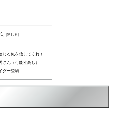
次
信じる俺を信じてくれ！
秀さん（可能性高し）
イダー登場！