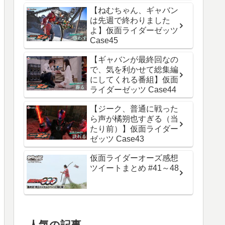
【ねむちゃん、ギャバン
は先週で終わりました
よ】仮面ライダーゼッツ
Case45
【ギャバンが最終回なの
で、気を利かせて総集編
にしてくれる番組】仮面
ライダーゼッツ Case44
【ジーク、普通に戦った
ら声が橘朔也すぎる（当
たり前）】仮面ライダー
ゼッツ Case43
仮面ライダーオーズ感想
ツイートまとめ #41～48
人気の記事