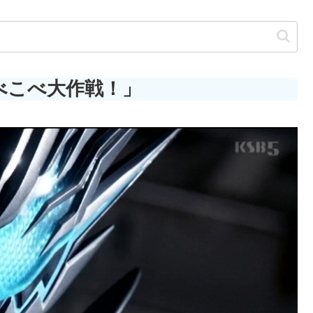
べこべ大作戦！」