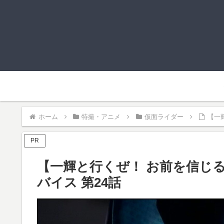
ホーム
特撮・アニメ
仮面ライダー
【一
PR
【一輝と行くぜ！ お前を信じ
バイス 第24話