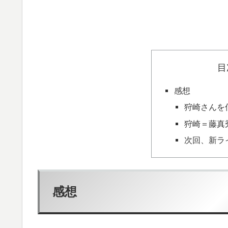
目
感想
狩崎さんを
狩崎＝藤真
次回、新ラ
感想