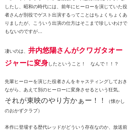
したし、昭和の時代には、前年にヒーローを演じていた役
者さんが別役でゲスト出演するってことはちょくちょくあ
りましたが、こういう出演の仕方はそこまで珍しいわけで
もないのですが…
井内悠陽さんがクワガタオー
凄いのは、
ジャーに変身
したということ！ なんで！！？
先輩ヒーローを演じた役者さんをキャスティングしておき
ながら、あえて別のヒーローに変身させるという狂気。
それが東映のやり方かぁー！！
（懐かし
のおかずクラブ）
本作に登場する歴代レッドがどういう存在なのか、放送前