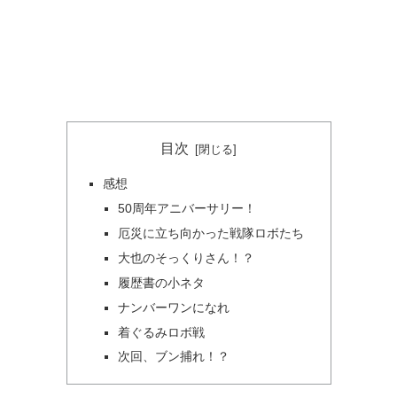
目次
感想
50周年アニバーサリー！
厄災に立ち向かった戦隊ロボたち
大也のそっくりさん！？
履歴書の小ネタ
ナンバーワンになれ
着ぐるみロボ戦
次回、ブン捕れ！？