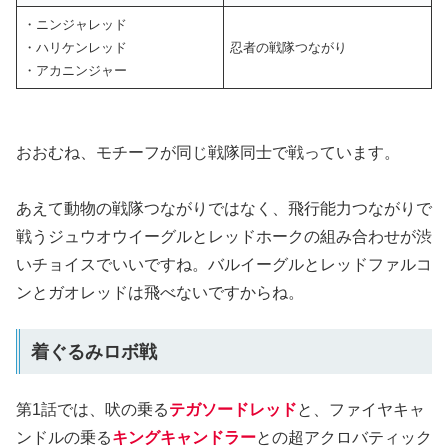
・ニンジャレッド
・ハリケンレッド
忍者の戦隊つながり
・アカニンジャー
おおむね、モチーフが同じ戦隊同士で戦っています。
あえて動物の戦隊つながりではなく、飛行能力つながりで
戦うジュウオウイーグルとレッドホークの組み合わせが渋
いチョイスでいいですね。バルイーグルとレッドファルコ
ンとガオレッドは飛べないですからね。
着ぐるみロボ戦
第1話では、吠の乗る
テガソードレッド
と、ファイヤキャ
ンドルの乗る
キングキャンドラー
との超アクロバティック