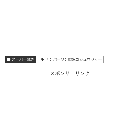
スーパー戦隊
ナンバーワン戦隊ゴジュウジャー
スポンサーリンク