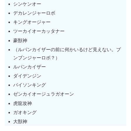
シンケンオー
デカレンジャーロボ
キングオージャー
ツーカイオーカッタナー
豪獣神
（ルパンカイザーの前に何かいるけど見えない。ブ
ンブンジャーロボ？）
ルパンカイザー
ダイデンジン
バイソンキング
ゼンカイオージュラガオーン
虎龍攻神
ガオキング
大獣神