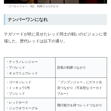
「ゴーカイジャー」4話、戦隊だらけのビル
ナンバーワンになれ
テガソードが吠に見せたレッド同士の戦いのビジョンに登
場した、歴代レッドは以下の通り。
・ティラノレンジャー
・アバレッド
恐竜の戦隊つながり
・キョウリュウレッド
・ゴーオンレッド
「ブンブンジャー」にゲスト出
・トッキュウ1号
演つながり（可哀想なゴーカイ
・ブンレッド
ブルー）
・レッドホーク
飛行能力を持つレッドつながり
・ジュウオウイーグル