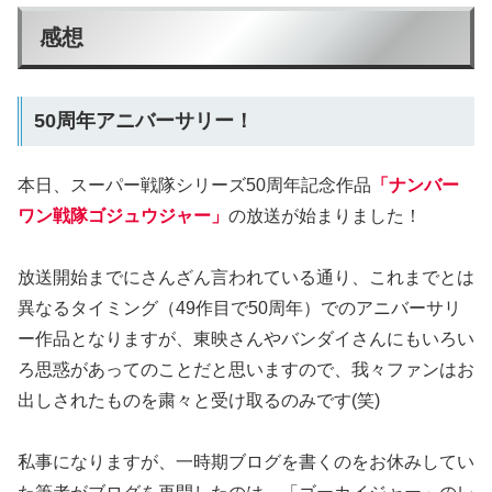
感想
50周年アニバーサリー！
本日、スーパー戦隊シリーズ50周年記念作品
「ナンバー
ワン戦隊ゴジュウジャー」
の放送が始まりました！
放送開始までにさんざん言われている通り、これまでとは
異なるタイミング（49作目で50周年）でのアニバーサリ
ー作品となりますが、東映さんやバンダイさんにもいろい
ろ思惑があってのことだと思いますので、我々ファンはお
出しされたものを粛々と受け取るのみです(笑)
私事になりますが、一時期ブログを書くのをお休みしてい