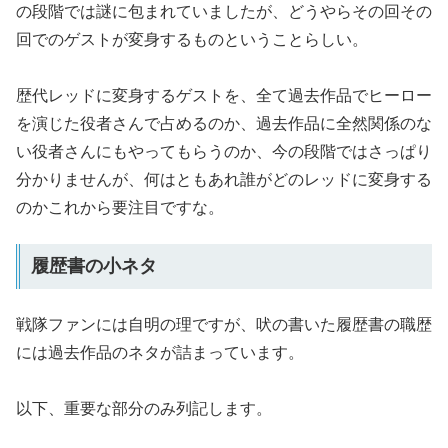
の段階では謎に包まれていましたが、どうやらその回その
回でのゲストが変身するものということらしい。
歴代レッドに変身するゲストを、全て過去作品でヒーロー
を演じた役者さんで占めるのか、過去作品に全然関係のな
い役者さんにもやってもらうのか、今の段階ではさっぱり
分かりませんが、何はともあれ誰がどのレッドに変身する
のかこれから要注目ですな。
履歴書の小ネタ
戦隊ファンには自明の理ですが、吠の書いた履歴書の職歴
には過去作品のネタが詰まっています。
以下、重要な部分のみ列記します。