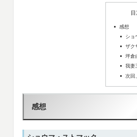
目
感想
ショ
ザク
坪倉
我妻
次回
感想