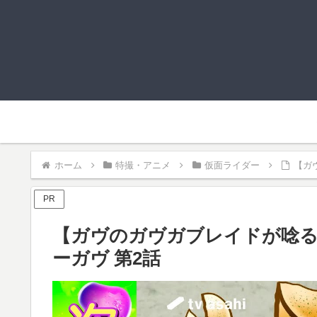
ホーム
特撮・アニメ
仮面ライダー
【ガ
PR
【ガヴのガヴガブレイドが唸る
ーガヴ 第2話