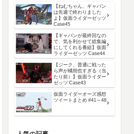
【ねむちゃん、ギャバン
は先週で終わりました
よ】仮面ライダーゼッツ
Case45
【ギャバンが最終回なの
で、気を利かせて総集編
にしてくれる番組】仮面
ライダーゼッツ Case44
【ジーク、普通に戦った
ら声が橘朔也すぎる（当
たり前）】仮面ライダー
ゼッツ Case43
仮面ライダーオーズ感想
ツイートまとめ #41～48
人気の記事