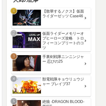
【散華するノクス】仮面
ライダーゼッツ Case46
仮面ライダーメモリーオ
ブヒーローズ攻略 トロ
フィーコンプリートのコ
ツ
手裏剣戦隊ニンニンジャ
ー 忍びの25
獣電戦隊キョウリュウジ
ャー ブレイブ37
絶狼 -DRAGON BLOOD-