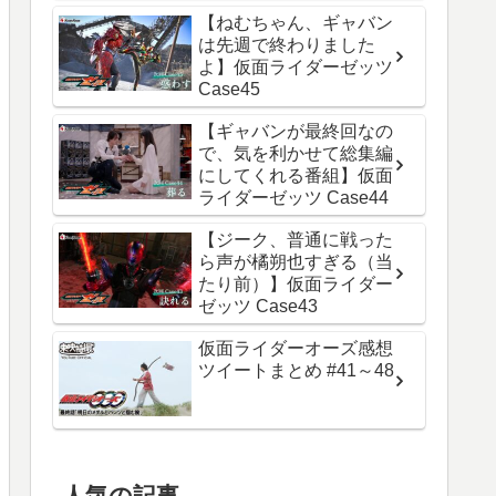
【ねむちゃん、ギャバン
は先週で終わりました
よ】仮面ライダーゼッツ
Case45
【ギャバンが最終回なの
で、気を利かせて総集編
にしてくれる番組】仮面
ライダーゼッツ Case44
【ジーク、普通に戦った
ら声が橘朔也すぎる（当
たり前）】仮面ライダー
ゼッツ Case43
仮面ライダーオーズ感想
ツイートまとめ #41～48
人気の記事