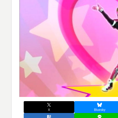
X
Bluesky