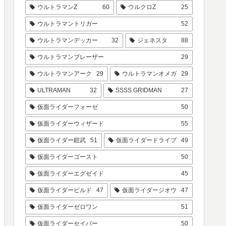
ウルトラマンZ
60
ウルクロZ
25
ウルトラマントリガー
52
ウルトラマンデッカー
32
ジェネスタ
88
ウルトラマンブレーザー
29
ウルトラマンアーク
29
ウルトラマンオメガ
29
ULTRAMAN
32
SSSS.GRIDMAN
27
仮面ライダーフォーゼ
50
仮面ライダーウィザード
55
仮面ライダー鎧武
51
仮面ライダードライブ
49
仮面ライダーゴースト
50
仮面ライダーエグゼイド
45
仮面ライダービルド
47
仮面ライダージオウ
47
仮面ライダーゼロワン
51
仮面ライダーセイバー
50