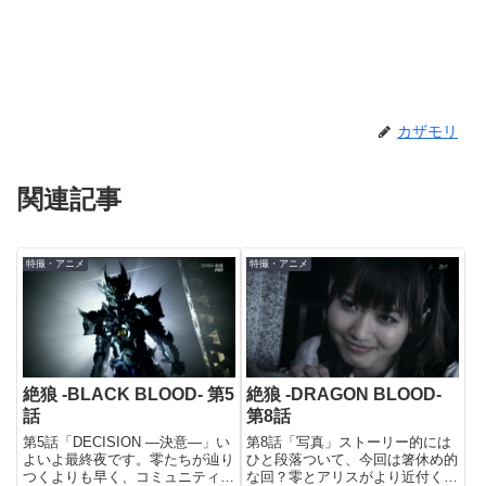
カザモリ
関連記事
特撮・アニメ
特撮・アニメ
絶狼 -BLACK BLOOD- 第5
絶狼 -DRAGON BLOOD-
話
第8話
第5話「DECISION ―決意―」い
第8話「写真」ストーリー的には
よいよ最終夜です。零たちが辿り
ひと段落ついて、今回は箸休め的
つくよりも早く、コミュニティを
な回？零とアリスがより近付く、