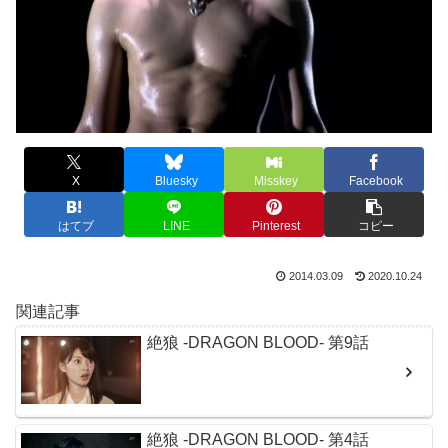
X
Bluesky
Misskey
Facebook
はてブ
LINE
Pinterest
コピー
2014.03.09
2020.10.24
関連記事
絶狼 -DRAGON BLOOD- 第9話
絶狼 -DRAGON BLOOD- 第4話