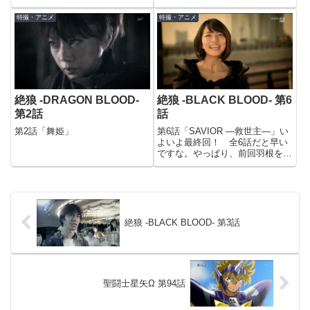
移動しているリング。でも、痕跡
大事な回でもありましたね。零さ
となる羽根を残していました。…
んも男日照りが長いですから、そ
特撮・アニメ
特撮・アニメ
ってそれどう考えても罠でしょｗ
ろそろ所帯を持つのも良いかもし
たぶん、番犬所と通信してるカイ
れません(笑)魔戒烈伝にも出演し
ン。とても理知的な雰囲...
ていた桃瀬美咲さんが、今回は...
絶狼 -DRAGON BLOOD-
絶狼 -BLACK BLOOD- 第6
第2話
話
第2話「舞姫」
第6話「SAVIOR ―救世主―」い
よいよ最終回！ 全6話だと早い
ですな。やっぱり、前回羽根を残
していたのはわざとでした。そり
ゃそうだよね。壁に立って、零と
戦うリング。ワイヤーで吊って、
靴は壁に貼り付けてるのかな？
それにしても辛そうな体勢...
絶狼 -BLACK BLOOD- 第3話
聖闘士星矢Ω 第94話