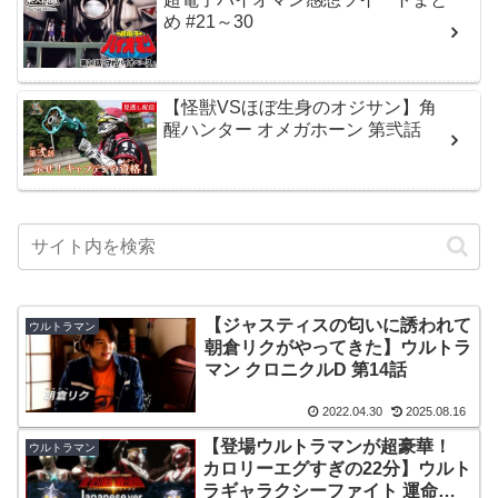
め #21～30
【怪獣VSほぼ生身のオジサン】角
醒ハンター オメガホーン 第弐話
【ジャスティスの匂いに誘われて
ウルトラマン
朝倉リクがやってきた】ウルトラ
マン クロニクルD 第14話
2022.04.30
2025.08.16
【登場ウルトラマンが超豪華！
ウルトラマン
カロリーエグすぎの22分】ウルト
ラギャラクシーファイト 運命の