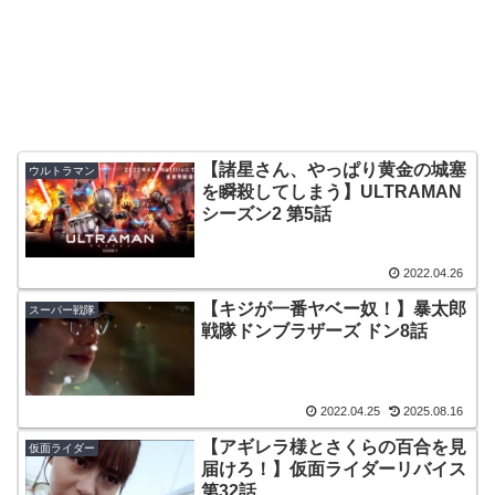
【諸星さん、やっぱり黄金の城塞
ウルトラマン
を瞬殺してしまう】ULTRAMAN
シーズン2 第5話
2022.04.26
【キジが一番ヤベー奴！】暴太郎
スーパー戦隊
戦隊ドンブラザーズ ドン8話
2022.04.25
2025.08.16
【アギレラ様とさくらの百合を見
仮面ライダー
届けろ！】仮面ライダーリバイス
第32話