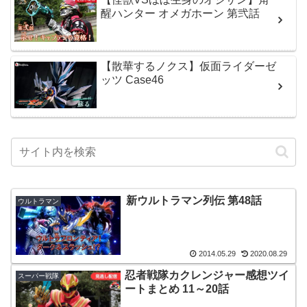
醒ハンター オメガホーン 第弐話
【散華するノクス】仮面ライダーゼ
ッツ Case46
新ウルトラマン列伝 第48話
ウルトラマン
2014.05.29
2020.08.29
忍者戦隊カクレンジャー感想ツイ
スーパー戦隊
ートまとめ 11～20話