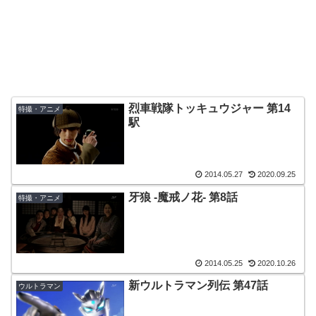
烈車戦隊トッキュウジャー 第14
特撮・アニメ
駅
2014.05.27
2020.09.25
牙狼 -魔戒ノ花- 第8話
特撮・アニメ
2014.05.25
2020.10.26
新ウルトラマン列伝 第47話
ウルトラマン