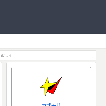
第4カイ
カザモリ