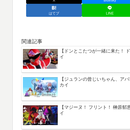
X
Bluesky
はてブ
LINE
関連記事
【ドンとこたつが一緒に来た！ ド
イ
【ジュランの曾じいちゃん、アバ
カイ
【マジーヌ！ フリント！ 榊原郁
イ