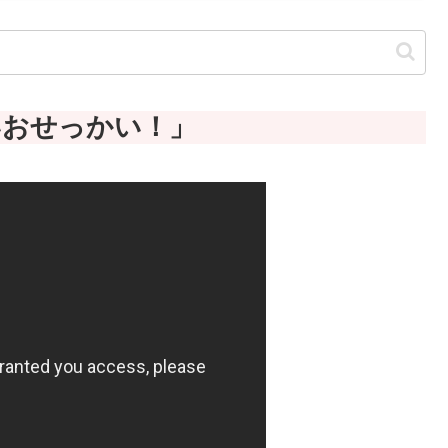
いおせっかい！
」