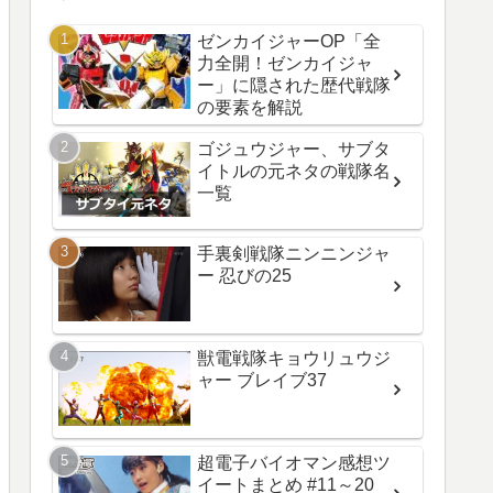
ゼンカイジャーOP「全
力全開！ゼンカイジャ
ー」に隠された歴代戦隊
の要素を解説
ゴジュウジャー、サブタ
イトルの元ネタの戦隊名
一覧
手裏剣戦隊ニンニンジャ
ー 忍びの25
獣電戦隊キョウリュウジ
ャー ブレイブ37
超電子バイオマン感想ツ
イートまとめ #11～20