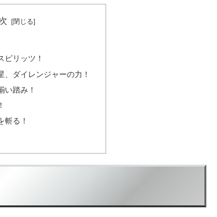
次
スピリッツ！
星、ダイレンジャーの力！
揃い踏み！
！
を斬る！