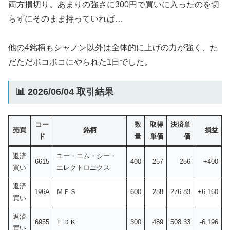
両方損切り。あまりの強さに300円で買いに入ったのを切
らずにそのまま持っていれば…
他の4銘柄もシャノン以外は全体的に上げの力が強く、た
だただボコボコにやられた1日でした。
📊 2026/06/04 取引結果
コー
数
取得
決済単
売買
銘柄
損益
ド
量
単価
価
返済
ユー・エム・シー・
6615
400
257
256
+400
買い
エレクトロニクス
返済
196A
ＭＦＳ
600
288
276.83
+6,160
買い
返済
6955
ＦＤＫ
300
489
508.33
-6,196
買い