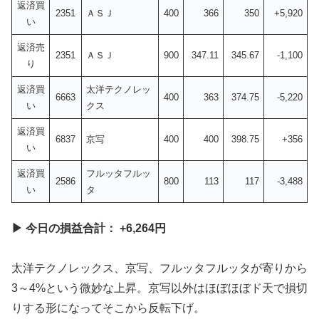
返済買
2351
ＡＳＪ
400
366
350
+5,920
い
返済売
2351
ＡＳＪ
900
347.11
345.67
-1,100
り
返済買
太洋テクノレッ
6663
400
363
374.75
-5,220
い
クス
返済買
6837
京写
400
400
398.75
+356
い
返済買
フルッタフルッ
2586
800
113
117
-3,488
い
タ
▶ 今日の損益合計： +6,264円
太洋テクノレックス、京写、フルッタフルッタが寄りから
3～4%という微妙な上昇。京写以外はほぼほぼド天で損切
りする形になってそこから反転下げ。