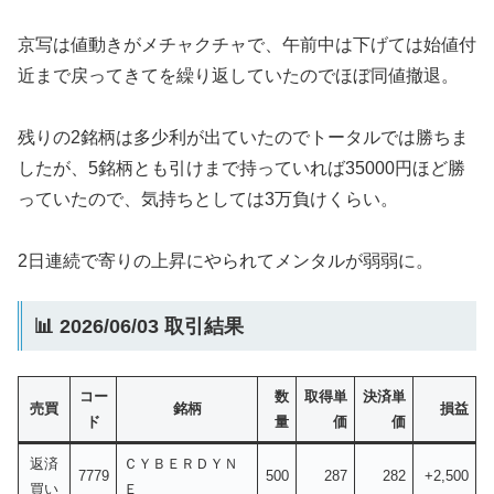
京写は値動きがメチャクチャで、午前中は下げては始値付
近まで戻ってきてを繰り返していたのでほぼ同値撤退。
残りの2銘柄は多少利が出ていたのでトータルでは勝ちま
したが、5銘柄とも引けまで持っていれば35000円ほど勝
っていたので、気持ちとしては3万負けくらい。
2日連続で寄りの上昇にやられてメンタルが弱弱に。
📊 2026/06/03 取引結果
コー
数
取得単
決済単
売買
銘柄
損益
ド
量
価
価
返済
ＣＹＢＥＲＤＹＮ
7779
500
287
282
+2,500
買い
Ｅ