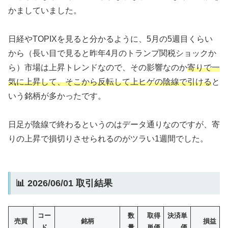
かましていました。
日経やTOPIXを見ると分かるように、5月の5週目くらい
から（長い目で見ると昨年4月のトランプ関税ショックか
ら）市場は上昇トレンドなので、その影響なのか
寄りで一
気に上昇して、そこから反転して上ヒゲの陰線で引ける
と
いう銘柄が多かったです。
日足が陰線で終わるというのはデータ通りなのですが、寄
りの上昇で損切りさせられるのがツラい1週間でした。
📊 2026/06/01 取引結果
コー
数
取得
決済単
売買
銘柄
損益
ド
量
単価
価