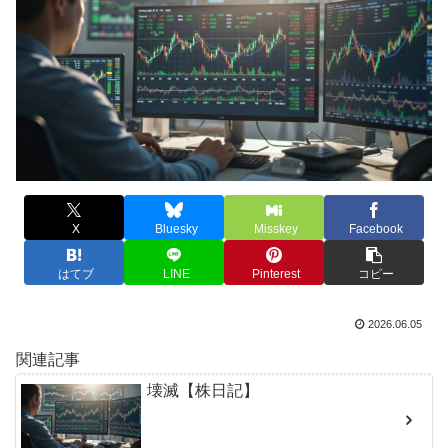
X
Bluesky
Misskey
Facebook
はてブ
LINE
Pinterest
コピー
2026.06.05
関連記事
壊滅【株日記】