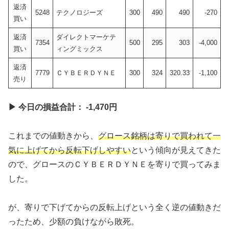
返済
5248
テクノロジーズ
300
490
490
-270
買い
返済
ダイレクトマーケテ
7354
500
295
303
-4,000
買い
ィングミックス
返済
7779
ＣＹＢＥＲＤＹＮＥ
300
324
320.33
-1,100
売り
▶ 今日の損益合計： -1,470円
これまでの値動きから、
グロース銘柄は寄りで買われて一
気に上げてから反転下げしやすい
という傾向が見えてきた
ので、グロースのＣＹＢＥＲＤＹＮＥを寄りで買ってみま
した。
が、寄りで下げてからの反転上げという全く逆の値動きだ
ったため、少額の負けながら敗死。