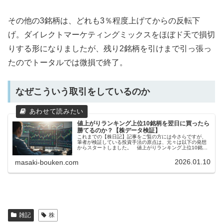
その他の3銘柄は、どれも3％程度上げてからの反転下
げ。ダイレクトマーケティングミックスをほぼド天で損切
りする形になりましたが、残り2銘柄を引けまで引っ張っ
たのでトータルでは微損で終了。
なぜこういう取引をしているのか
値上がりランキング上位10銘柄を翌日に買ったら
勝てるのか？【株データ検証】
これまでの【株日記】記事をご覧の方には今さらですが、
筆者が検証している投資手法の原点は、元々は以下の発想
からスタートしました。 値上がりランキング上位10銘柄
を翌日の寄りで買い（売り）、引けで売った（買った）ら
勝てるのではないか？ というものです。おそらく、株を
2026.01.10
masaki-bouken.com
やっている人の多く...
雑記
株