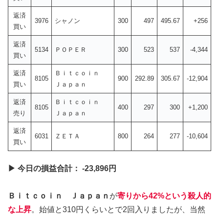
返済
3976
シャノン
300
497
495.67
+256
買い
返済
5134
ＰＯＰＥＲ
300
523
537
-4,344
買い
返済
Ｂｉｔｃｏｉｎ
8105
900
292.89
305.67
-12,904
買い
Ｊａｐａｎ
返済
Ｂｉｔｃｏｉｎ
8105
400
297
300
+1,200
売り
Ｊａｐａｎ
返済
6031
ＺＥＴＡ
800
264
277
-10,604
買い
▶ 今日の損益合計： -23,896円
Ｂｉｔｃｏｉｎ Ｊａｐａｎ
が
寄りから42%という殺人的
な上昇
。始値と310円くらいとで2回入りましたが、当然