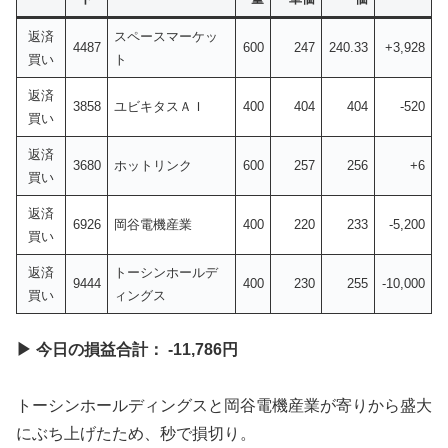
返済
スペースマーケッ
4487
600
247
240.33
+3,928
買い
ト
返済
3858
ユビキタスＡＩ
400
404
404
-520
買い
返済
3680
ホットリンク
600
257
256
+6
買い
返済
6926
岡谷電機産業
400
220
233
-5,200
買い
返済
トーシンホールデ
9444
400
230
255
-10,000
買い
ィングス
▶ 今日の損益合計： -11,786円
トーシンホールディングスと岡谷電機産業が寄りから盛大
にぶち上げたため、秒で損切り。