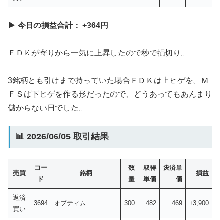
▶ 今日の損益合計： +364円
ＦＤＫが寄りから一気に上昇したので秒で損切り。
3銘柄とも引けまで持っていた場合ＦＤＫは上ヒゲを、Ｍ
ＦＳは下ヒゲを作る形だったので、どうあってもあんまり
儲からない日でした。
📊 2026/06/05 取引結果
コー
数
取得
決済単
売買
銘柄
損益
ド
量
単価
価
返済
3694
オプティム
300
482
469
+3,900
買い