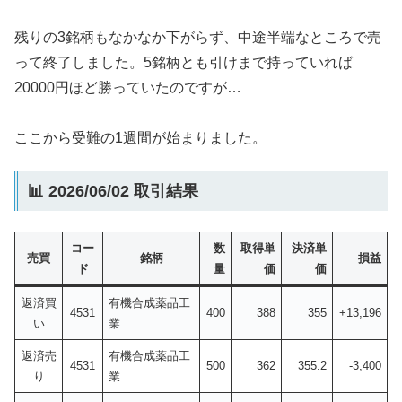
残りの3銘柄もなかなか下がらず、中途半端なところで売
って終了しました。5銘柄とも引けまで持っていれば
20000円ほど勝っていたのですが…
ここから受難の1週間が始まりました。
📊 2026/06/02 取引結果
コー
数
取得単
決済単
売買
銘柄
損益
ド
量
価
価
返済買
有機合成薬品工
4531
400
388
355
+13,196
い
業
返済売
有機合成薬品工
4531
500
362
355.2
-3,400
り
業