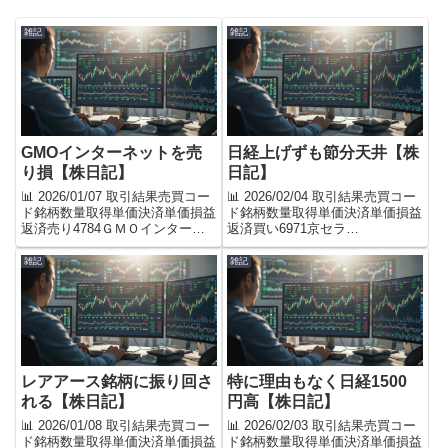
雑記
雑記
GMOインターネットを売
日経上げずも節分天井【株
り損【株日記】
日記】
📊 2026/01/07 取引結果売買コー
📊 2026/02/04 取引結果売買コー
ド銘柄数量取得単価決済単価損益
ド銘柄数量取得単価決済単価損益
返済売り4784ＧＭＯインターネ
返済買い6971京セラ
ット300904891-3,900返済買い
1002,525.52,550.5-2,500返済買い
4097高圧ガス工業
3103ユニチカ300659672-3,900返
雑記
雑記
3001,1461,138+2,400返済買い
済買い8935ＦＪネクストホール
5707東邦亜鉛3001,0...
ディングス1...
レアアース銘柄に振り回さ
特に理由もなく日経1500
れる【株日記】
円高【株日記】
📊 2026/01/08 取引結果売買コー
📊 2026/02/03 取引結果売買コー
ド銘柄数量取得単価決済単価損益
ド銘柄数量取得単価決済単価損益